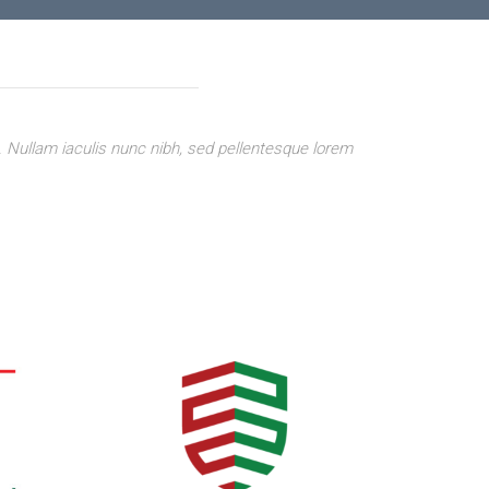
t. Nullam iaculis nunc nibh, sed pellentesque lorem