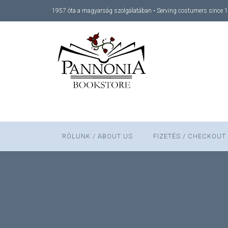
1957 óta a magyarság szolgálatában • Serving costumers since 
RÓLUNK / ABOUT US
FIZETÉS / CHECKOUT