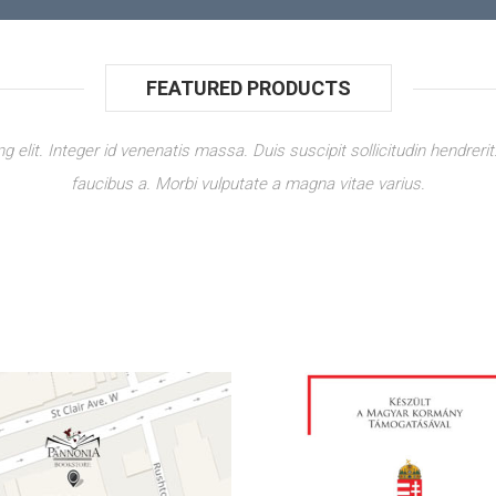
FEATURED PRODUCTS
 elit. Integer id venenatis massa. Duis suscipit sollicitudin hendreri
faucibus a. Morbi vulputate a magna vitae varius.