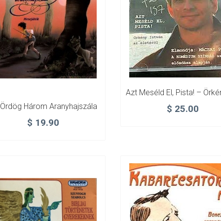
 Ördög Három Aranyhajszála
$
25.00
$
19.90