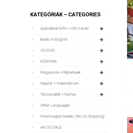
KATEGÓRIÁK – CATEGORIES
Ajándékok/gifts + Gift Cards
Books In English
CD/DVD
KÖNYVEK
Magazinok + Rejtvények
Naptár + Kalendárium
Társasjáték + Kártya
Other Languages
Finomságok/sweets (no US Shipping)
AKCIÓ/SALE