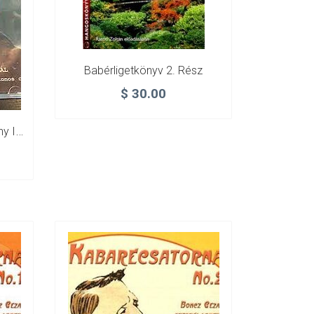
Babérligetkönyv 2. Rész
$
30.00
Azt Meséld El, Pista! – Örkény István Az Életéről