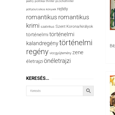
politikai thriller
poetry
pszichothriller
rejtély
pöttyös/csíkos könyvek
romantikus
romantikus
krimi
Szent Korona/királyok
szatirikus
történelmi
történelmi
történelmi
kalandregény
Bi
regény
zene
viccgyűjtemény
önéletrajzi
életrajzi
KERESÉS…