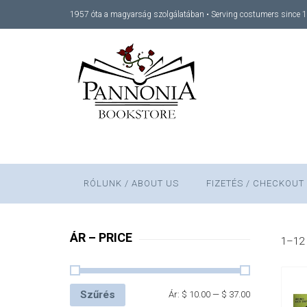
1957 óta a magyarság szolgálatában • Serving costumers since 
RÓLUNK / ABOUT US
FIZETÉS / CHECKOUT
ÁR – PRICE
1–12 
Szűrés
Ár:
$ 10.00
—
$ 37.00