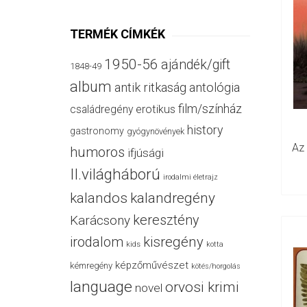
TERMÉK CÍMKÉK
1950-56
ajándék/gift
1848-49
album
antik ritkaság
antológia
film/színház
családregény
erotikus
history
gastronomy
gyógynövények
Az
humoros
ifjúsági
II.világháború
irodalmi életrajz
kalandos
kalandregény
keresztény
Karácsony
irodalom
kisregény
kids
kotta
képzőművészet
kémregény
kötés/horgolás
language
orvosi krimi
novel