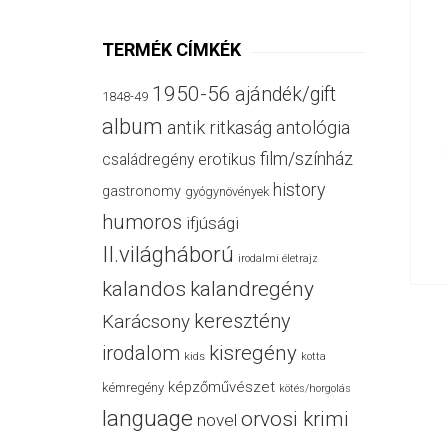
TERMÉK CÍMKÉK
1950-56
ajándék/gift
1848-49
album
antik ritkaság
antológia
film/színház
családregény
erotikus
history
gastronomy
gyógynövények
humoros
ifjúsági
II.világháború
irodalmi életrajz
kalandos
kalandregény
keresztény
Karácsony
irodalom
kisregény
kids
kotta
képzőművészet
kémregény
kötés/horgolás
language
orvosi krimi
novel