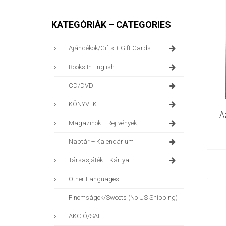
KATEGÓRIÁK – CATEGORIES
Ajándékok/gifts + Gift Cards
Books In English
CD/DVD
KÖNYVEK
Az
Magazinok + Rejtvények
Naptár + Kalendárium
Társasjáték + Kártya
Other Languages
Finomságok/sweets (no US Shipping)
AKCIÓ/SALE