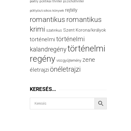
politikai thriller
poetry
pszichothriller
rejtély
pöttyös/csíkos könyvek
romantikus
romantikus
krimi
Szent Korona/királyok
szatirikus
történelmi
történelmi
történelmi
kalandregény
regény
zene
viccgyűjtemény
önéletrajzi
életrajzi
KERESÉS…