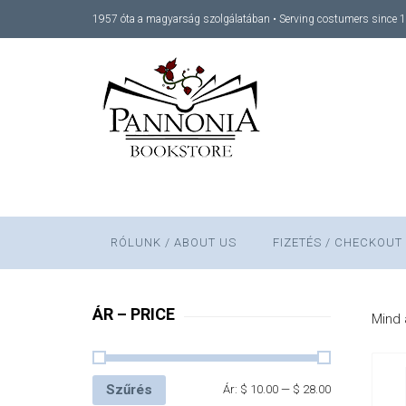
1957 óta a magyarság szolgálatában • Serving costumers since 
RÓLUNK / ABOUT US
FIZETÉS / CHECKOUT
ÁR – PRICE
Mind 
Szűrés
Ár:
$ 10.00
—
$ 28.00