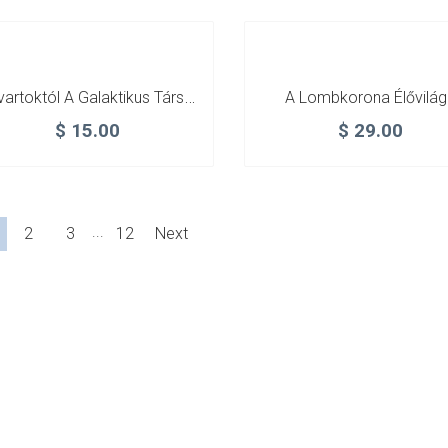
A Kvartoktól A Galaktikus Társadalmakig
A Lombkorona Élővilág
$
15.00
$
29.00
...
2
3
12
Next