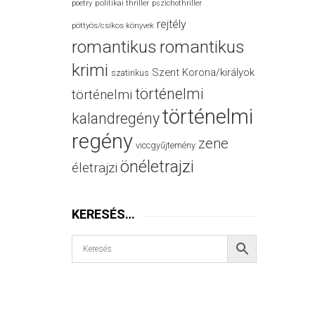
politikai thriller
poetry
pszichothriller
rejtély
pöttyös/csíkos könyvek
romantikus
romantikus
krimi
Szent Korona/királyok
szatirikus
történelmi
történelmi
történelmi
kalandregény
regény
zene
viccgyűjtemény
önéletrajzi
életrajzi
KERESÉS…