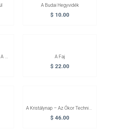
ül
A Budai Hegyvidék
$
10.00
A Csupasz Nő – Tanulmány A Női Testről
A Faj
$
22.00
A Kristálynap – Az Ókor Technikai Csodáinak Újrafelfedezése
$
46.00