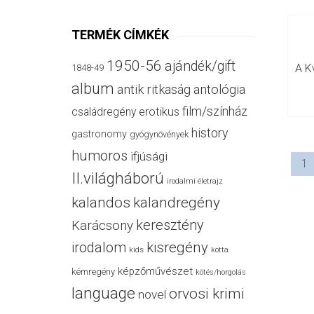
TERMÉK CÍMKÉK
1950-56
ajándék/gift
1848-49
album
antik ritkaság
antológia
film/színház
családregény
erotikus
history
gastronomy
gyógynövények
humoros
ifjúsági
1
II.világháború
irodalmi életrajz
kalandos
kalandregény
keresztény
Karácsony
irodalom
kisregény
kids
kotta
képzőművészet
kémregény
kötés/horgolás
language
orvosi krimi
novel