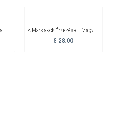
A Marslakók Érkezése – Magyar Tudósok A 20. Századi Nyugaton
a
$
28.00