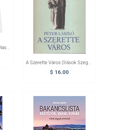
A Székelyföld Leírása I-II. (hasonmás Kiadás)
A Szerette Város (írások Szegedről)
$
16.00