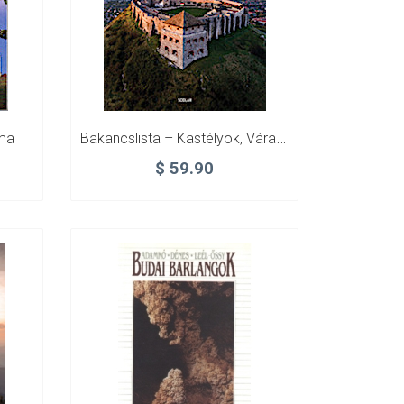
Bakancslista – Kastélyok, Várak, Kúriák
ma
$
59.90