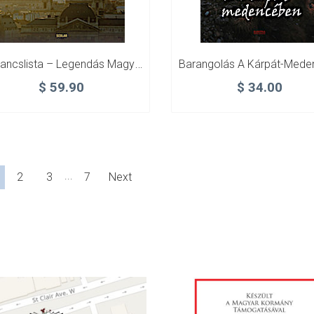
Bakancslista – Legendás Magyarország
$
59.90
$
34.00
...
2
3
7
Next