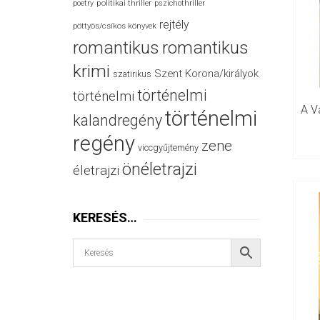
politikai thriller
poetry
pszichothriller
rejtély
pöttyös/csíkos könyvek
romantikus
romantikus
krimi
Szent Korona/királyok
szatirikus
történelmi
történelmi
történelmi
kalandregény
regény
zene
viccgyűjtemény
önéletrajzi
életrajzi
KERESÉS…