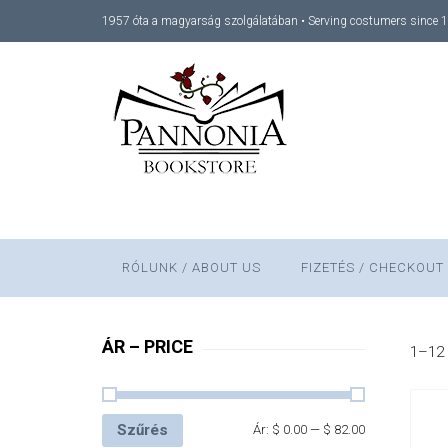
1957 óta a magyarság szolgálatában • Serving costumers since 
RÓLUNK / ABOUT US
FIZETÉS / CHECKOUT
ÁR – PRICE
1–12 
Szűrés
Ár:
$ 0.00
—
$ 82.00