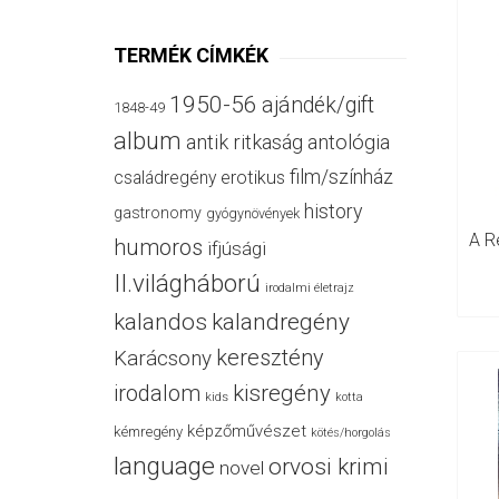
TERMÉK CÍMKÉK
1950-56
ajándék/gift
1848-49
album
antik ritkaság
antológia
film/színház
családregény
erotikus
history
gastronomy
gyógynövények
humoros
ifjúsági
II.világháború
irodalmi életrajz
kalandos
kalandregény
keresztény
Karácsony
irodalom
kisregény
kids
kotta
képzőművészet
kémregény
kötés/horgolás
language
orvosi krimi
novel