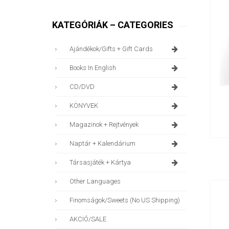
KATEGÓRIÁK – CATEGORIES
Ajándékok/gifts + Gift Cards
Books In English
CD/DVD
KÖNYVEK
Magazinok + Rejtvények
Naptár + Kalendárium
Társasjáték + Kártya
Other Languages
Finomságok/sweets (no US Shipping)
AKCIÓ/SALE