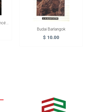
Barangolás A Kárpát-Medencében
Budai Barlangok
$
10.00