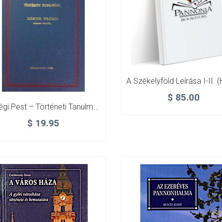
$
85.00
A Régi Pest – Történeti Tanulmány (Az 1873-As Kiadás Hasonmása)
$
19.95