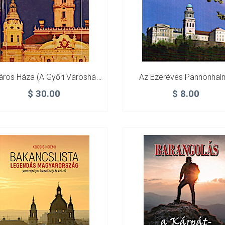
A Város Háza (A Győri Városháza Története És Bemutatása)
Az Ezeréves Pannonhal
$
30.00
$
8.00