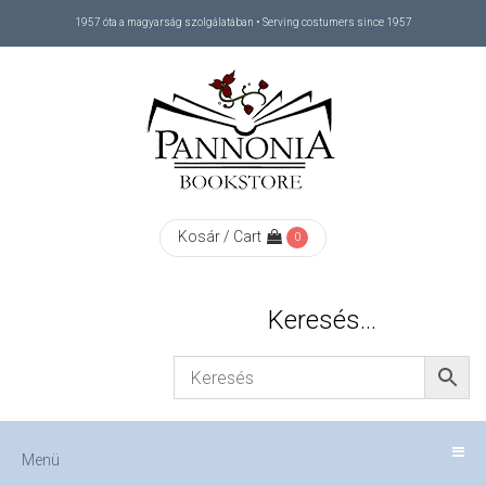
1957 óta a magyarság szolgálatában • Serving costumers since 1957
Menü
RÓLUNK
/
ABOUT
Kosár / Cart
0
US
Keresés…
FIZETÉS
/
Menü
CHECKOUT