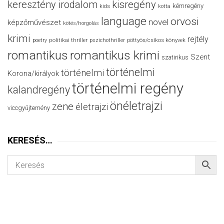
keresztény irodalom
kisregény
kémregény
kids
kotta
language
orvosi
novel
képzőművészet
kötés/horgolás
krimi
rejtély
politikai thriller
poetry
pszichothriller
pöttyös/csíkos könyvek
romantikus
romantikus krimi
Szent
szatirikus
történelmi
történelmi
Korona/királyok
történelmi regény
kalandregény
önéletrajzi
zene
életrajzi
viccgyűjtemény
KERESÉS…