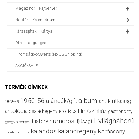
Magazinok + Rejtvények
Naptár + Kalendárium
Társasjáték + Kártya
Other Languages
Finomságok/sweets (no US Shipping)
AKCIÓ/SALE
TERMÉK CÍMKÉK
album
1950-56
ajándék/gift
antik ritkaság
1848-49
antológia
film/színház
családregény
erotikus
gastronomy
II.világháború
humoros
history
ifjúsági
gyógynövények
kalandos
kalandregény
Karácsony
irodalmi életrajz