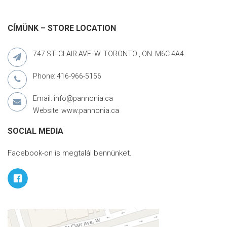
CÍMÜNK – STORE LOCATION
747 ST. CLAIR AVE. W. TORONTO , ON. M6C 4A4
Phone: 416-966-5156
Email: info@pannonia.ca
Website: www.pannonia.ca
SOCIAL MEDIA
Facebook-on is megtalál bennünket.