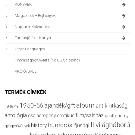
KÖNYVEK
Magazinok + Rejtvények
Naptár + Kalendárium
Társasjáték + Kártya
Other Languages
Finomságok/sweets (no US Shipping)
AKCIÓ/SALE
TERMÉK CÍMKÉK
album
1950-56
ajándék/gift
antik ritkaság
1848-49
antológia
film/színház
családregény
erotikus
gastronomy
II.világháború
humoros
history
ifjúsági
gyógynövények