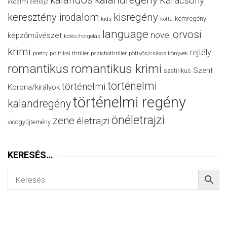
kalandos
kalandregény
Karácsony
irodalmi életrajz
keresztény irodalom
kisregény
kémregény
kids
kotta
language
orvosi
novel
képzőművészet
kötés/horgolás
krimi
rejtély
politikai thriller
poetry
pszichothriller
pöttyös/csíkos könyvek
romantikus
romantikus krimi
Szent
szatirikus
történelmi
történelmi
Korona/királyok
történelmi regény
kalandregény
önéletrajzi
zene
életrajzi
viccgyűjtemény
KERESÉS…