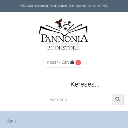
1957 óta a magyarság szolgálatában • Serving costumers since 1957
Menü
RÓLUNK
/
ABOUT
Kosár / Cart
0
US
Keresés…
FIZETÉS
/
Menü
CHECKOUT