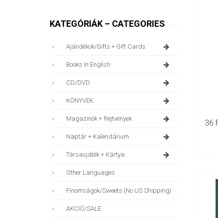
KATEGÓRIÁK – CATEGORIES
Ajándékok/gifts + Gift Cards
Books In English
CD/DVD
KÖNYVEK
Magazinok + Rejtvények
Naptár + Kalendárium
Társasjáték + Kártya
Other Languages
Finomságok/sweets (no US Shipping)
AKCIÓ/SALE