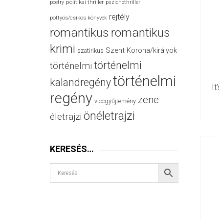
politikai thriller
poetry
pszichothriller
rejtély
pöttyös/csíkos könyvek
romantikus
romantikus
krimi
Szent Korona/királyok
szatirikus
történelmi
történelmi
történelmi
kalandregény
It
regény
zene
viccgyűjtemény
önéletrajzi
életrajzi
KERESÉS…