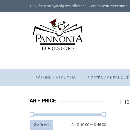
1957 óta a magyarság szolgálatában • Serving costumers since 
RÓLUNK / ABOUT US
FIZETÉS / CHECKOUT
ÁR – PRICE
1–12 
Szűrés
Ár:
$ 10.00
—
$ 46.00