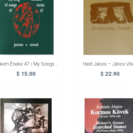
Énekem Éneke 47 / My Songs Of Songs 47
Held János – János Vit
$
15.00
$
22.90