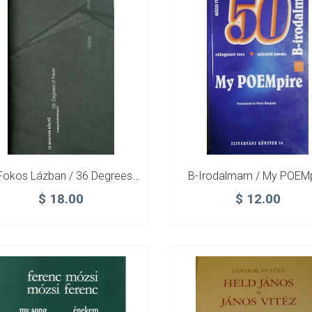
36 Fokos Lázban / 36 Degrees Of Fever – 12 Magyar Költő / 12 Hungarian Poets
B-Irodalmam / My POEMp
$
18.00
$
12.00