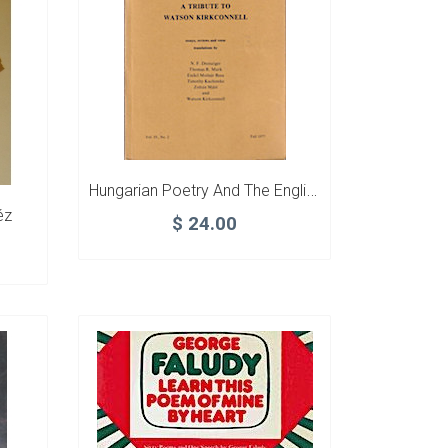
Hungarian Poetry And The English-Speaking World
éz
$
24.00