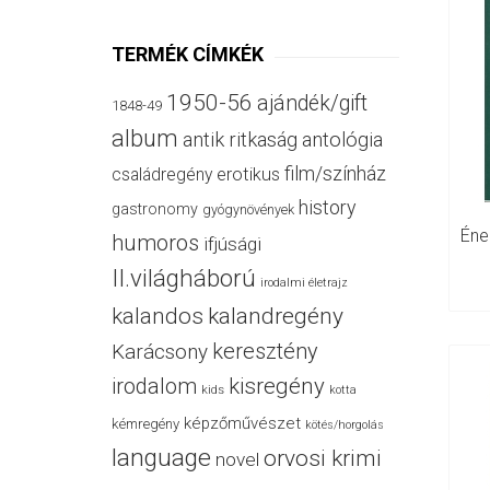
TERMÉK CÍMKÉK
1950-56
ajándék/gift
1848-49
album
antik ritkaság
antológia
film/színház
családregény
erotikus
history
gastronomy
gyógynövények
humoros
ifjúsági
II.világháború
irodalmi életrajz
kalandos
kalandregény
keresztény
Karácsony
irodalom
kisregény
kids
kotta
képzőművészet
kémregény
kötés/horgolás
language
orvosi krimi
novel