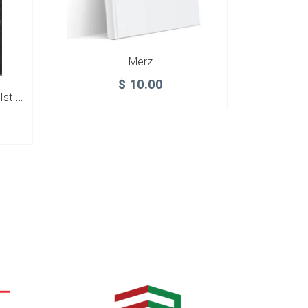
Merz
$
10.00
Még Csak Péntek Este / Es Ist Erst Freitag Abend