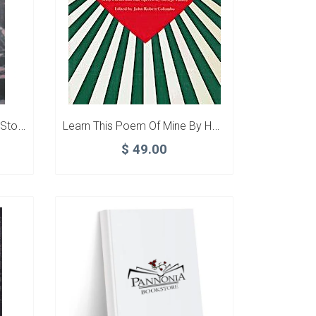
Kormos Kövek / Scorched Stones
Learn This Poem Of Mine By Heart
$
49.00