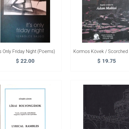
’s Only Friday Night (poems)
$
22.00
$
19.75