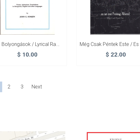
Lírai Bolyongások / Lyrical Rambles
$
10.00
$
22.00
2
3
Next