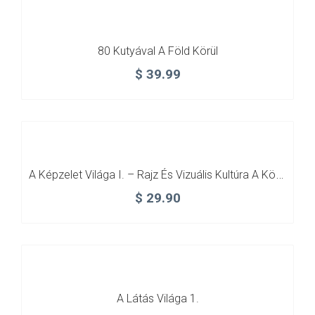
80 Kutyával A Föld Körül
$
39.99
A Képzelet Világa I. – Rajz És Vizuális Kultúra A Középiskolák Számára
$
29.90
A Látás Világa 1.