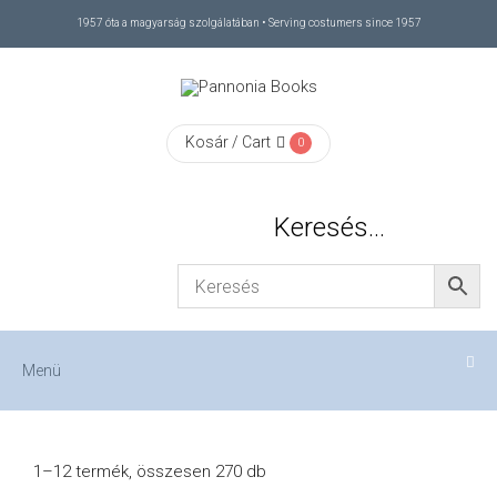
1957 óta a magyarság szolgálatában • Serving costumers since 1957
Menü
RÓLUNK
Kosár / Cart
0
/
Keresés…
ABOUT
US
FIZETÉS
Menü
/
1–12 termék, összesen 270 db
CHECKOUT