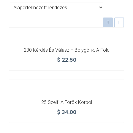
VÁSÁRLÁS
/
SHOP
200 Kérdés És Válasz – Bolygónk, A Föld
$
22.50
KAPCSOLAT
/
CONTACT
25 Szelfi A Török Korból
$
34.00
US