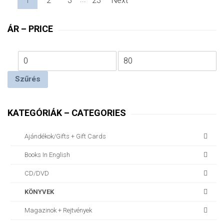
1
2
3
23
Next
ÁR – PRICE
Szűrés
KATEGÓRIÁK – CATEGORIES
Ajándékok/gifts + Gift Cards
Books In English
CD/DVD
KÖNYVEK
Magazinok + Rejtvények