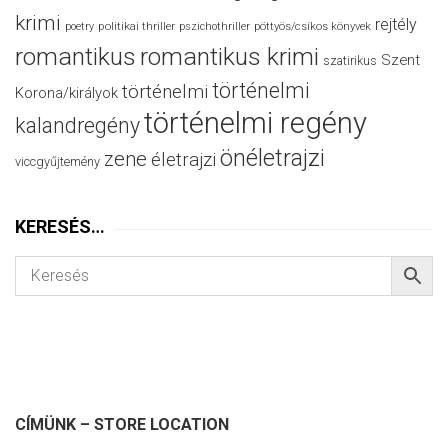
krimi
rejtély
politikai thriller
poetry
pszichothriller
pöttyös/csíkos könyvek
romantikus
romantikus krimi
Szent
szatirikus
történelmi
történelmi
Korona/királyok
történelmi regény
kalandregény
önéletrajzi
zene
életrajzi
viccgyűjtemény
KERESÉS…
CÍMÜNK – STORE LOCATION