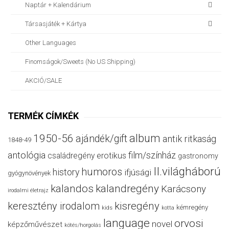
Naptár + Kalendárium
Társasjáték + Kártya
Other Languages
Finomságok/sweets (no US Shipping)
AKCIÓ/SALE
TERMÉK CÍMKÉK
album
1950-56
ajándék/gift
antik ritkaság
1848-49
antológia
film/színház
családregény
erotikus
gastronomy
II.világháború
humoros
history
ifjúsági
gyógynövények
kalandos
kalandregény
Karácsony
irodalmi életrajz
keresztény irodalom
kisregény
kémregény
kids
kotta
language
orvosi
novel
képzőművészet
kötés/horgolás