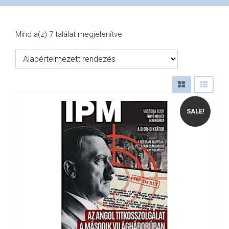
VÁSÁRLÁS
Mind a(z) 7 találat megjelenítve
/
SHOP
SALE!
KAPCSOLAT
/
CONTACT
US