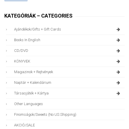
KATEGÓRIÁK – CATEGORIES
Ajándékok/gifts + Gift Cards
Books In English
CD/DVD
KÖNYVEK
Magazinok + Rejtvények
Naptár + Kalendárium
Társasjáték + Kártya
Other Languages
Finomságok/sweets (no US Shipping)
AKCIÓ/SALE