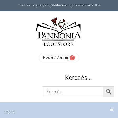
1957 óta a magyarság szolgálatában • Serving costumers since 1957
Menü
RÓLUNK
/
ABOUT
Kosár / Cart
0
US
Keresés…
FIZETÉS
/
Menü
CHECKOUT