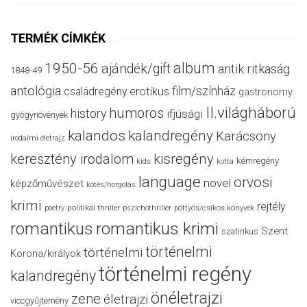
TERMÉK CÍMKÉK
album
1950-56
ajándék/gift
antik ritkaság
1848-49
antológia
film/színház
családregény
erotikus
gastronomy
II.világháború
humoros
history
ifjúsági
gyógynövények
kalandos
kalandregény
Karácsony
irodalmi életrajz
keresztény irodalom
kisregény
kémregény
kids
kotta
language
orvosi
novel
képzőművészet
kötés/horgolás
krimi
rejtély
politikai thriller
poetry
pszichothriller
pöttyös/csíkos könyvek
romantikus
romantikus krimi
Szent
szatirikus
történelmi
történelmi
Korona/királyok
történelmi regény
kalandregény
önéletrajzi
zene
életrajzi
viccgyűjtemény