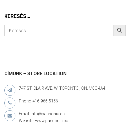
KERESÉS…
CÍMÜNK – STORE LOCATION
747 ST. CLAIR AVE. W. TORONTO , ON. M6C 4A4
Phone: 416-966-5156
Email: info@pannonia.ca
Website: www.pannonia.ca