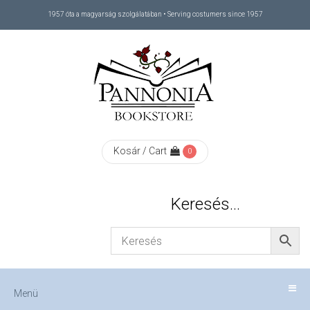
1957 óta a magyarság szolgálatában • Serving costumers since 1957
Menü
RÓLUNK
/
ABOUT
Kosár / Cart
0
US
Keresés…
FIZETÉS
/
Menü
CHECKOUT