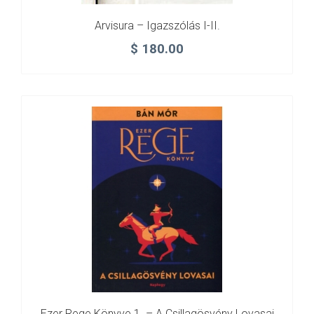
Arvisura – Igazszólás I-II.
$
180.00
Ezer Rege Könyve 1. – A Csillagösvény Lovasai