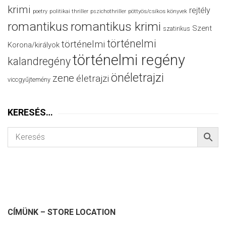
krimi
rejtély
politikai thriller
poetry
pszichothriller
pöttyös/csíkos könyvek
romantikus
romantikus krimi
Szent
szatirikus
történelmi
történelmi
Korona/királyok
történelmi regény
kalandregény
önéletrajzi
zene
életrajzi
viccgyűjtemény
KERESÉS…
CÍMÜNK – STORE LOCATION