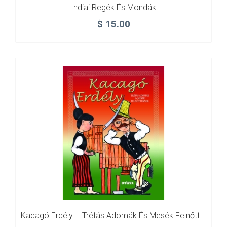
Indiai Regék És Mondák
$
15.00
Kacagó Erdély – Tréfás Adomák És Mesék Felnőtteknek