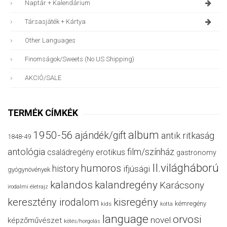
Naptár + Kalendárium
Társasjáték + Kártya
Other Languages
Finomságok/sweets (no US Shipping)
AKCIÓ/SALE
TERMÉK CÍMKÉK
album
1950-56
ajándék/gift
antik ritkaság
1848-49
antológia
film/színház
családregény
erotikus
gastronomy
II.világháború
humoros
history
ifjúsági
gyógynövények
kalandos
kalandregény
Karácsony
irodalmi életrajz
keresztény irodalom
kisregény
kémregény
kids
kotta
language
orvosi
novel
képzőművészet
kötés/horgolás