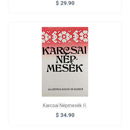
$
29.90
Karcsai Népmesék II.
$
34.90