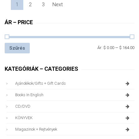
1
2
3
Next
ÁR – PRICE
Szűrés
Ár:
$ 0.00
—
$ 164.00
KATEGÓRIÁK – CATEGORIES
Ajándékok/gifts + Gift Cards
Books In English
CD/DVD
KÖNYVEK
Magazinok + Rejtvények