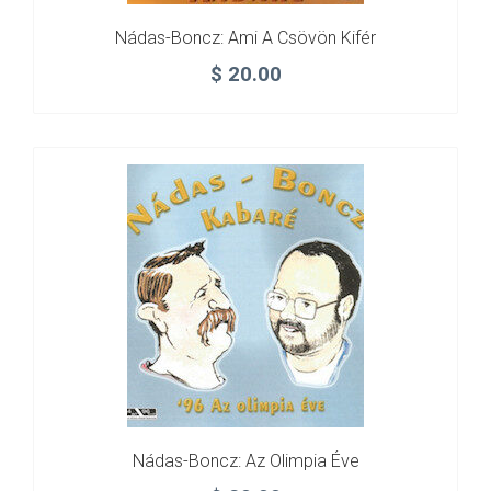
Nádas-Boncz: Ami A Csövön Kifér
$
20.00
Nádas-Boncz: Az Olimpia Éve