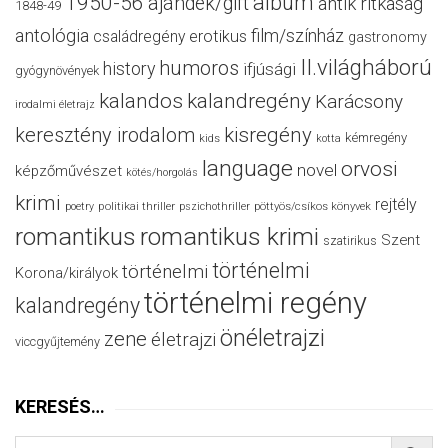
album
1950-56
ajándék/gift
antik ritkaság
1848-49
antológia
film/színház
családregény
erotikus
gastronomy
II.világháború
humoros
history
ifjúsági
gyógynövények
kalandos
kalandregény
Karácsony
irodalmi életrajz
keresztény irodalom
kisregény
kémregény
kids
kotta
language
orvosi
novel
képzőművészet
kötés/horgolás
krimi
rejtély
politikai thriller
poetry
pszichothriller
pöttyös/csíkos könyvek
romantikus
romantikus krimi
Szent
szatirikus
történelmi
történelmi
Korona/királyok
történelmi regény
kalandregény
önéletrajzi
zene
életrajzi
viccgyűjtemény
KERESÉS…