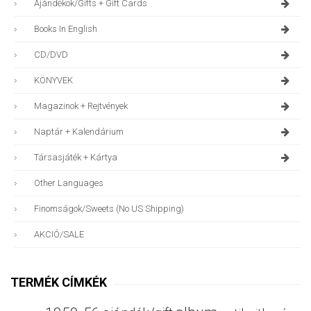
Ajándékok/gifts + Gift Cards
Books In English
CD/DVD
KÖNYVEK
Magazinok + Rejtvények
Naptár + Kalendárium
Társasjáték + Kártya
Other Languages
Finomságok/sweets (no US Shipping)
AKCIÓ/SALE
TERMÉK CÍMKÉK