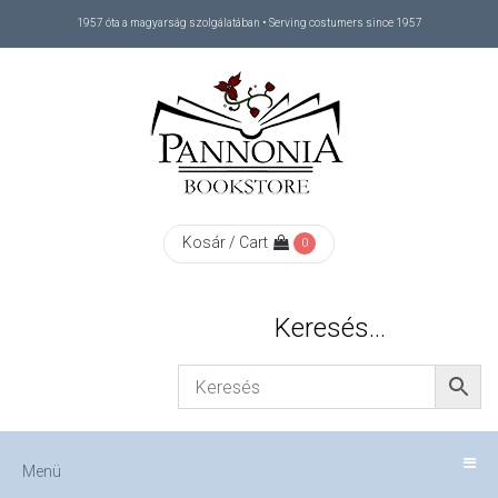
1957 óta a magyarság szolgálatában • Serving costumers since 1957
Menü
RÓLUNK
/
ABOUT
Kosár / Cart
0
US
Keresés…
FIZETÉS
/
Menü
CHECKOUT