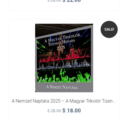
$
22.00
$
28.00
SALE!
A Nemzet Naptára 2025 – A Magyar Trikolór Tizenkét Hónapja
$
18.00
$
28.00