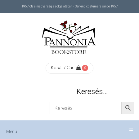
1957 óta a magyarság szolgálatában • Serving costumers since 1957
Menü
RÓLUNK
/
ABOUT
Kosár / Cart
0
US
Keresés…
FIZETÉS
/
Menü
CHECKOUT