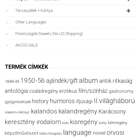
Társasjáték + Kártya
Other Languages
Finomságok/sweets (no US Shipping)
AKCIÓ/SALE
TERMÉK CÍMKÉK
album
1950-56
ajándék/gift
antik ritkaság
1848-49
antológia
film/színház
családregény
erotikus
gastronomy
II.világháború
humoros
history
ifjúsági
gyógynövények
kalandos
kalandregény
Karácsony
irodalmi életrajz
keresztény irodalom
kisregény
kémregény
kids
kotta
language
orvosi
novel
képzőművészet
kötés/horgolás