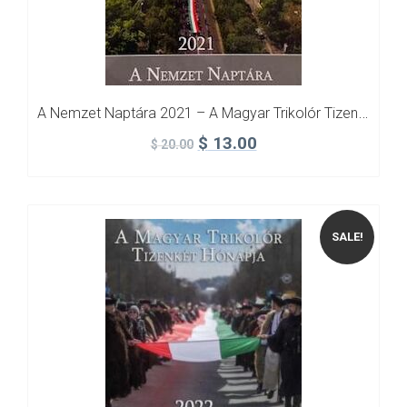
A Nemzet Naptára 2021 – A Magyar Trikolór Tizenkét Hónapja
$
13.00
$
20.00
SALE!