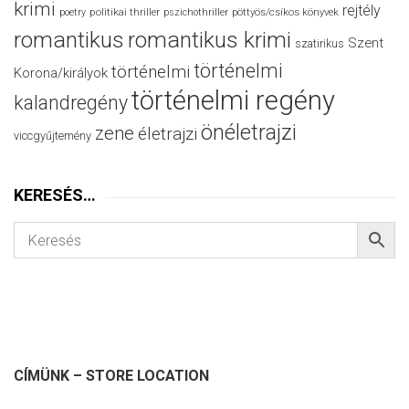
krimi
rejtély
politikai thriller
poetry
pszichothriller
pöttyös/csíkos könyvek
romantikus
romantikus krimi
Szent
szatirikus
történelmi
történelmi
Korona/királyok
történelmi regény
kalandregény
önéletrajzi
zene
életrajzi
viccgyűjtemény
KERESÉS…
CÍMÜNK – STORE LOCATION