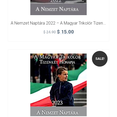
A Nemzet Naptára 2022 – A Magyar Trikolór Tizenkét Hónapja
$
15.00
$
24.90
SALE!