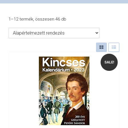
VÁSÁRLÁS
1–12 termék, összesen 46 db
/
SHOP
SALE!
KAPCSOLAT
/
CONTACT
US