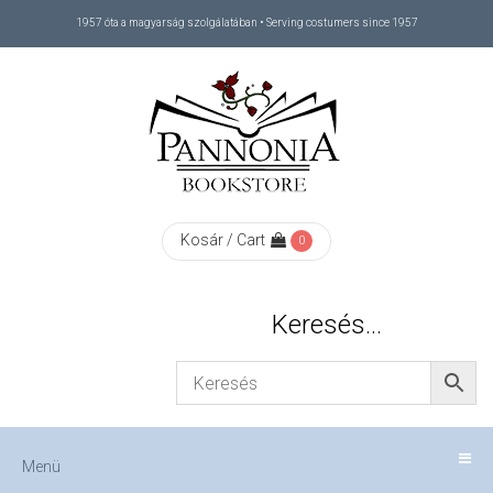
1957 óta a magyarság szolgálatában • Serving costumers since 1957
Menü
RÓLUNK
/
ABOUT
Kosár / Cart
0
US
Keresés…
FIZETÉS
/
Menü
CHECKOUT