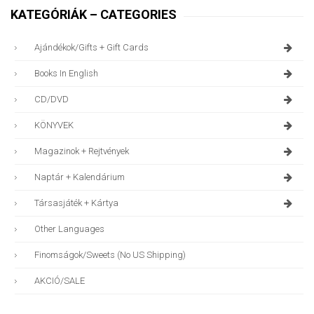
KATEGÓRIÁK – CATEGORIES
Ajándékok/gifts + Gift Cards
Books In English
CD/DVD
KÖNYVEK
Magazinok + Rejtvények
Naptár + Kalendárium
Társasjáték + Kártya
Other Languages
Finomságok/sweets (no US Shipping)
AKCIÓ/SALE