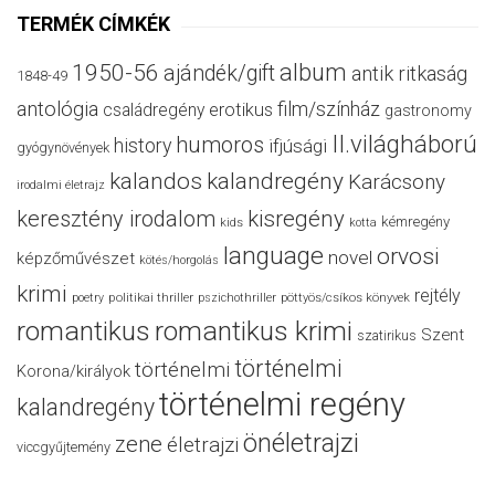
TERMÉK CÍMKÉK
album
1950-56
ajándék/gift
antik ritkaság
1848-49
antológia
film/színház
családregény
erotikus
gastronomy
II.világháború
humoros
history
ifjúsági
gyógynövények
kalandos
kalandregény
Karácsony
irodalmi életrajz
keresztény irodalom
kisregény
kémregény
kids
kotta
language
orvosi
novel
képzőművészet
kötés/horgolás
krimi
rejtély
politikai thriller
poetry
pszichothriller
pöttyös/csíkos könyvek
romantikus
romantikus krimi
Szent
szatirikus
történelmi
történelmi
Korona/királyok
történelmi regény
kalandregény
önéletrajzi
zene
életrajzi
viccgyűjtemény