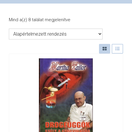
VÁSÁRLÁS
Mind a(z) 8 találat megjelenítve
/
SHOP
KAPCSOLAT
/
CONTACT
US