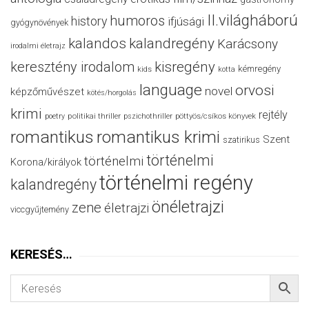
II.világháború
humoros
history
ifjúsági
gyógynövények
kalandos
kalandregény
Karácsony
irodalmi életrajz
keresztény irodalom
kisregény
kémregény
kids
kotta
language
orvosi
novel
képzőművészet
kötés/horgolás
krimi
rejtély
politikai thriller
poetry
pszichothriller
pöttyös/csíkos könyvek
romantikus
romantikus krimi
Szent
szatirikus
történelmi
történelmi
Korona/királyok
történelmi regény
kalandregény
önéletrajzi
zene
életrajzi
viccgyűjtemény
KERESÉS…