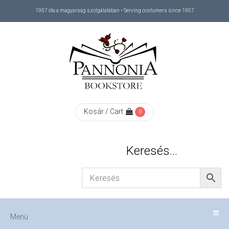
1957 óta a magyarság szolgálatában • Serving costumers since 1957
Menü
RÓLUNK
/
ABOUT
Kosár / Cart
0
US
Keresés…
FIZETÉS
/
Menü
CHECKOUT