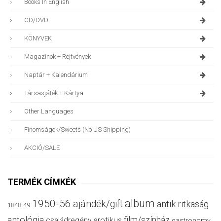
Books In English
CD/DVD
KÖNYVEK
Magazinok + Rejtvények
Naptár + Kalendárium
Társasjáték + Kártya
Other Languages
Finomságok/sweets (no US Shipping)
AKCIÓ/SALE
TERMÉK CÍMKÉK
album
1950-56
ajándék/gift
antik ritkaság
1848-49
antológia
film/színház
családregény
erotikus
gastronomy