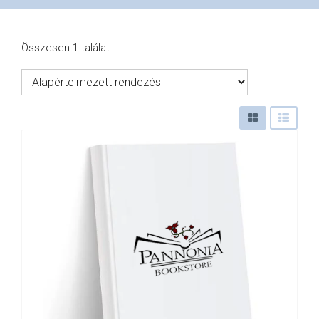
VÁSÁRLÁS
Összesen 1 találat
/
SHOP
KAPCSOLAT
/
CONTACT
US