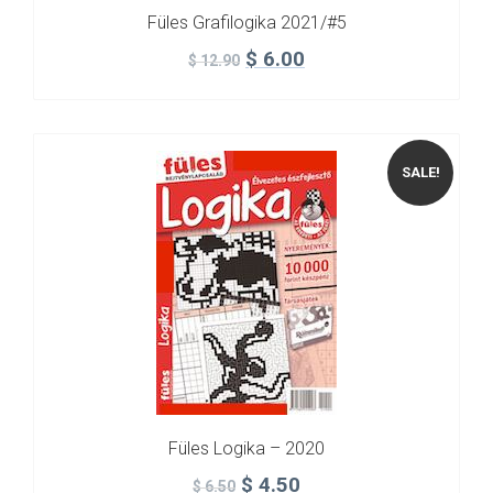
Füles Grafilogika 2021/#5
$
6.00
$
12.90
SALE!
Füles Logika – 2020
$
4.50
$
6.50