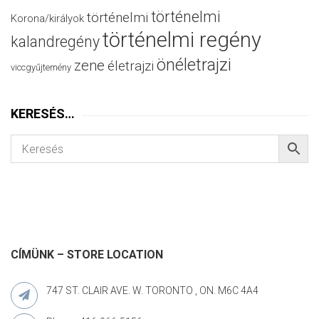
történelmi
történelmi
Korona/királyok
történelmi regény
kalandregény
önéletrajzi
zene
életrajzi
viccgyűjtemény
KERESÉS…
CÍMÜNK – STORE LOCATION
747 ST. CLAIR AVE. W. TORONTO , ON. M6C 4A4