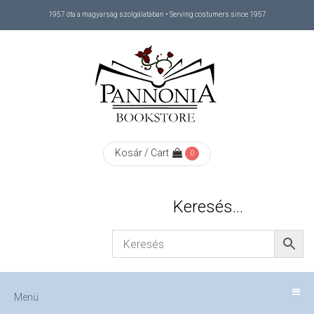
1957 óta a magyarság szolgálatában • Serving costumers since 1957
Menü
RÓLUNK
/
ABOUT
Kosár / Cart
0
US
Keresés…
FIZETÉS
/
Menü
CHECKOUT