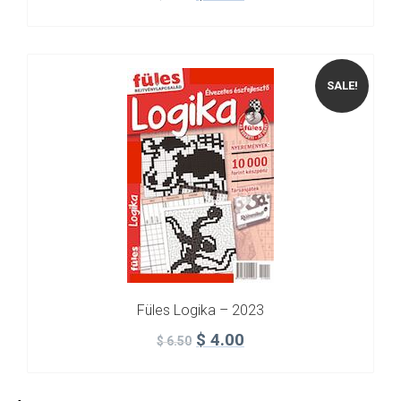
SALE!
Füles Logika – 2023
$
4.00
$
6.50