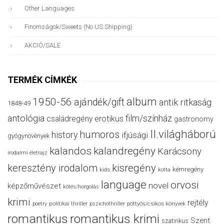
Other Languages
Finomságok/sweets (no US Shipping)
AKCIÓ/SALE
TERMÉK CÍMKÉK
album
1950-56
ajándék/gift
antik ritkaság
1848-49
antológia
film/színház
családregény
erotikus
gastronomy
II.világháború
humoros
history
ifjúsági
gyógynövények
kalandos
kalandregény
Karácsony
irodalmi életrajz
keresztény irodalom
kisregény
kémregény
kids
kotta
language
orvosi
novel
képzőművészet
kötés/horgolás
krimi
rejtély
politikai thriller
poetry
pszichothriller
pöttyös/csíkos könyvek
romantikus
romantikus krimi
Szent
szatirikus