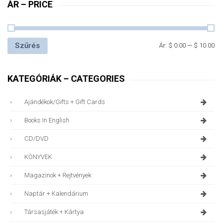
ÁR – PRICE
Szűrés
Ár:
$ 0.00
—
$ 10.00
KATEGÓRIÁK – CATEGORIES
Ajándékok/gifts + Gift Cards
Books In English
CD/DVD
KÖNYVEK
Magazinok + Rejtvények
Naptár + Kalendárium
Társasjáték + Kártya