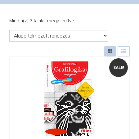
VÁSÁRLÁS
Mind a(z) 3 találat megjelenítve
/
SHOP
SALE!
KAPCSOLAT
/
CONTACT
US