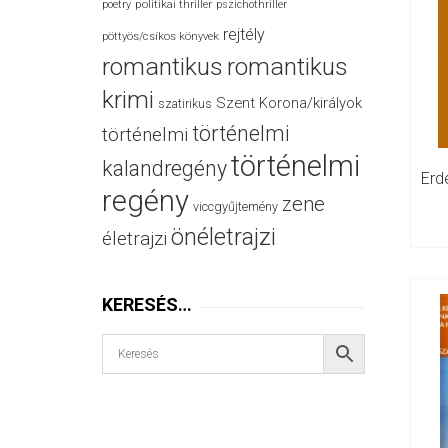
politikai thriller
poetry
pszichothriller
rejtély
pöttyös/csíkos könyvek
romantikus
romantikus
krimi
Szent Korona/királyok
szatirikus
történelmi
történelmi
történelmi
kalandregény
regény
zene
viccgyűjtemény
önéletrajzi
életrajzi
KERESÉS…