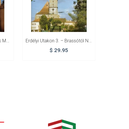
Erdélyi Utakon 2. – Csíkszék Meg Háromszék (csodaszép Album!)
Erdélyi Utakon 3. – Brassótól Nagyenyednek (csodaszép Album!)
$
29.95