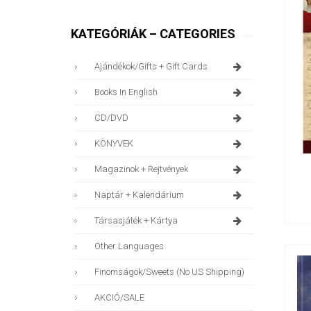
KATEGÓRIÁK – CATEGORIES
Ajándékok/gifts + Gift Cards
Books In English
CD/DVD
KÖNYVEK
Magazinok + Rejtvények
Naptár + Kalendárium
Társasjáték + Kártya
Other Languages
Finomságok/sweets (no US Shipping)
AKCIÓ/SALE