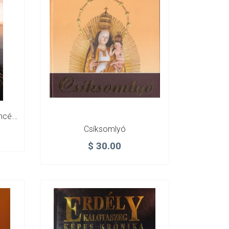
Barangolás A Kárpát-Medencében
Csíksomlyó
$
30.00