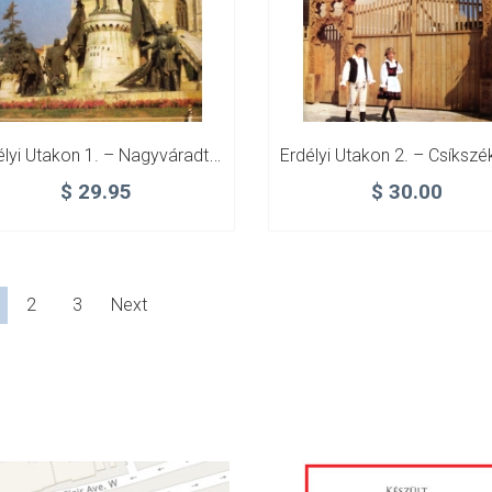
Erdélyi Utakon 1. – Nagyváradtól A Hargitáig
$
29.95
$
30.00
2
3
Next