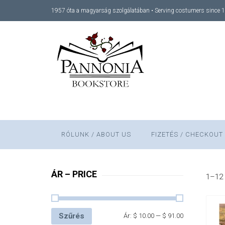
1957 óta a magyarság szolgálatában • Serving costumers since 
RÓLUNK / ABOUT US
FIZETÉS / CHECKOUT
ÁR – PRICE
1–12 
Szűrés
Ár:
$ 10.00
—
$ 91.00