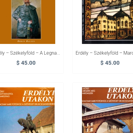
Erdély – Székelyföld – A Legnagyobb Székely – Orbán Balázs
$
45.00
$
45.00