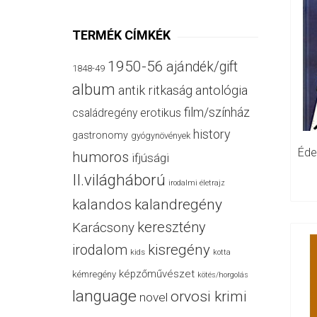
TERMÉK CÍMKÉK
1950-56
ajándék/gift
1848-49
album
antik ritkaság
antológia
film/színház
családregény
erotikus
history
gastronomy
gyógynövények
humoros
ifjúsági
II.világháború
irodalmi életrajz
kalandos
kalandregény
keresztény
Karácsony
irodalom
kisregény
kids
kotta
képzőművészet
kémregény
kötés/horgolás
language
orvosi krimi
novel