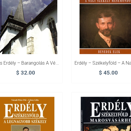
Édes Erdély – Barangolás A Végeken
$
32.00
$
45.00