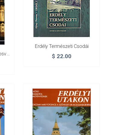
Erdély Természeti Csodái
Erdély – Székelyföld – Marosvásárhely
$
22.00