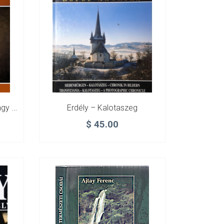
Erdély – Székelyföld – A Nagy Székely Mesemondó, Benedek Elek
Erdély – Kalotaszeg
$
45.00