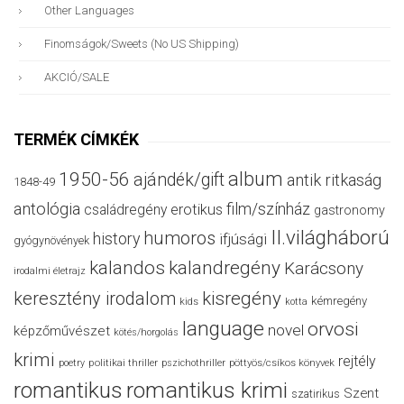
Other Languages
Finomságok/sweets (no US Shipping)
AKCIÓ/SALE
TERMÉK CÍMKÉK
album
1950-56
ajándék/gift
antik ritkaság
1848-49
antológia
film/színház
családregény
erotikus
gastronomy
II.világháború
humoros
history
ifjúsági
gyógynövények
kalandos
kalandregény
Karácsony
irodalmi életrajz
keresztény irodalom
kisregény
kémregény
kids
kotta
language
orvosi
novel
képzőművészet
kötés/horgolás
krimi
rejtély
politikai thriller
poetry
pszichothriller
pöttyös/csíkos könyvek
romantikus
romantikus krimi
Szent
szatirikus