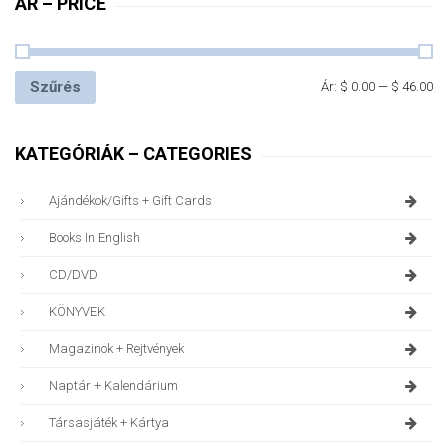
ÁR – PRICE
Szűrés
Ár:
$ 0.00
—
$ 46.00
KATEGÓRIÁK – CATEGORIES
Ajándékok/gifts + Gift Cards
Books In English
CD/DVD
KÖNYVEK
Magazinok + Rejtvények
Naptár + Kalendárium
Társasjáték + Kártya