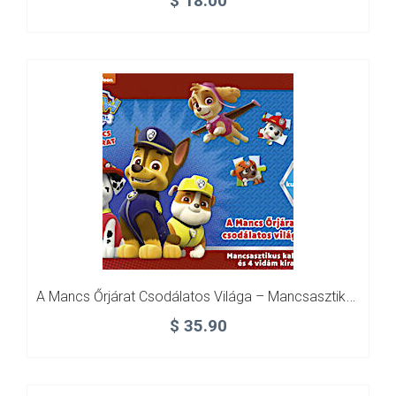
$
18.00
A Mancs Őrjárat Csodálatos Világa – Mancsasztikus Kalandok + 4 Vidám Kirakó!
$
35.90