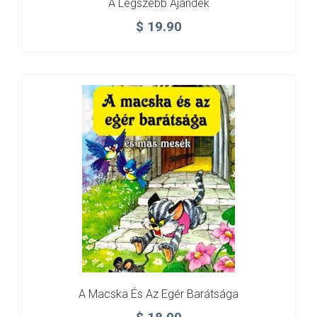
A Legszebb Ajándék
$
19.90
A Macska És Az Egér Barátsága