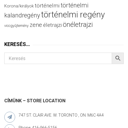
történelmi
történelmi
Korona/királyok
történelmi regény
kalandregény
önéletrajzi
zene
életrajzi
viccgyűjtemény
KERESÉS…
CÍMÜNK – STORE LOCATION
747 ST. CLAIR AVE. W. TORONTO , ON. M6C 4A4
Phone: 416-966-5156