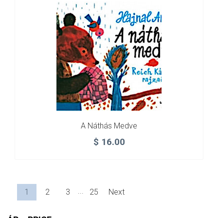
A Náthás Medve
$
16.00
...
1
2
3
25
Next