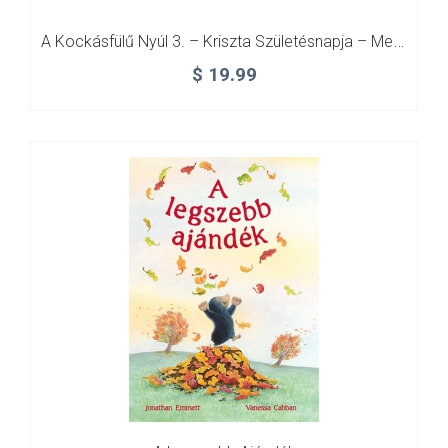
A Kockásfülű Nyúl 3. – Kriszta Születésnapja – Menyus És A Sportverseny
$
19.99