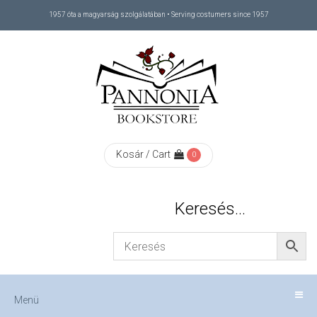
1957 óta a magyarság szolgálatában • Serving costumers since 1957
Menü
RÓLUNK
/
ABOUT
Kosár / Cart
0
US
Keresés…
FIZETÉS
/
Menü
CHECKOUT