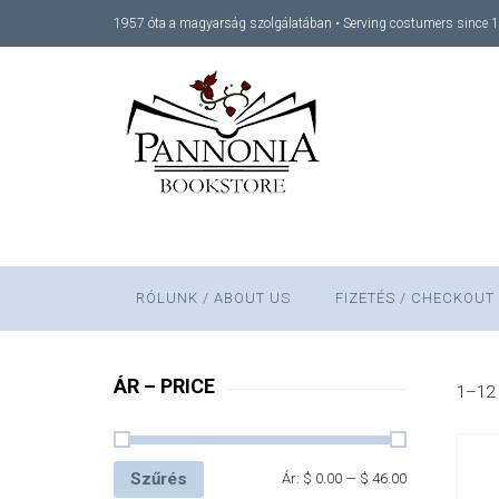
1957 óta a magyarság szolgálatában • Serving costumers since 
RÓLUNK / ABOUT US
FIZETÉS / CHECKOUT
ÁR – PRICE
1–12 
Szűrés
Ár:
$ 0.00
—
$ 46.00