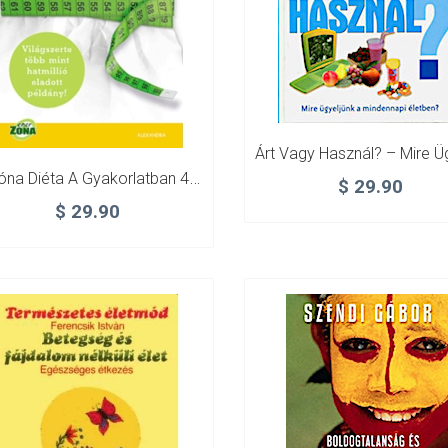
A Zóna Diéta A Gyakorlatban 40-30-30
$
29.90
$
29.90