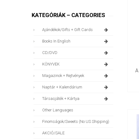
KATEGÓRIÁK – CATEGORIES
Ajándékok/gifts + Gift Cards
Books In English
CD/DVD
KÖNYVEK
A
Magazinok + Rejtvények
Naptár + Kalendárium
Társasjáték + Kártya
Other Languages
Finomságok/sweets (no US Shipping)
AKCIÓ/SALE