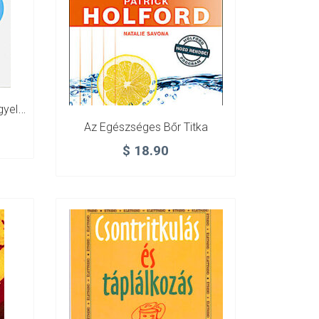
Árt Vagy Használ? – Mire Ügyeljünk A Mindennapi Életben?
Az Egészséges Bőr Titka
$
18.90