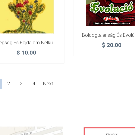
Boldogtalanság És Evolú
Betegség És Fájdalom Nélküli Élet – Egészséges Étkezés
$
20.00
$
10.00
2
3
4
Next