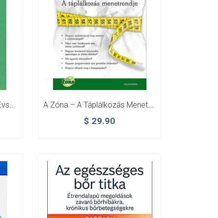
A Természetes Életmód – Évszakok Szerinti Étrendek
A Zóna – A Táplálkozás Menetrendje
$
29.90