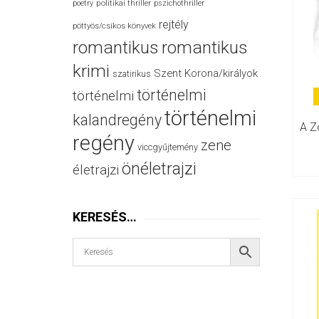
politikai thriller
poetry
pszichothriller
rejtély
pöttyös/csíkos könyvek
romantikus
romantikus
krimi
Szent Korona/királyok
szatirikus
történelmi
történelmi
történelmi
kalandregény
regény
zene
viccgyűjtemény
önéletrajzi
életrajzi
KERESÉS…