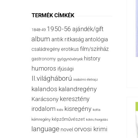
TERMÉK CÍMKÉK
1950-56
ajándék/gift
1848-49
album
antik ritkaság
antológia
film/színház
családregény
erotikus
history
gastronomy
gyógynövények
humoros
ifjúsági
II.világháború
irodalmi életrajz
kalandos
kalandregény
keresztény
Karácsony
irodalom
kisregény
kids
kotta
képzőművészet
kémregény
kötés/horgolás
language
orvosi krimi
novel