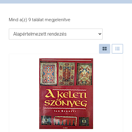
VÁSÁRLÁS
Mind a(z) 9 találat megjelenítve
/
SHOP
KAPCSOLAT
/
CONTACT
US