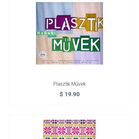
Plasztik Művek
$
19.90