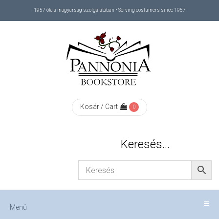
1957 óta a magyarság szolgálatában • Serving costumers since 1957
Menü
RÓLUNK
/
ABOUT
Kosár / Cart
0
US
Keresés…
FIZETÉS
/
Menü
CHECKOUT