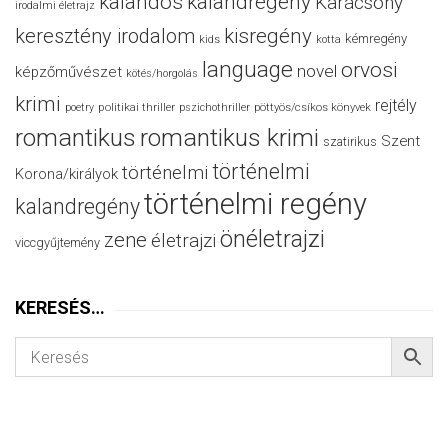
kalandos
kalandregény
Karácsony
irodalmi életrajz
keresztény irodalom
kisregény
kémregény
kids
kotta
language
orvosi
novel
képzőművészet
kötés/horgolás
krimi
rejtély
politikai thriller
poetry
pszichothriller
pöttyös/csíkos könyvek
romantikus
romantikus krimi
Szent
szatirikus
történelmi
történelmi
Korona/királyok
történelmi regény
kalandregény
önéletrajzi
zene
életrajzi
viccgyűjtemény
KERESÉS…