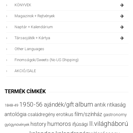
KÖNYVEK
Magazinok + Rejtvények
Naptár + Kalendárium
Társasjáték + Kártya
Other Languages
Finomságok/sweets (no US Shipping)
AKCIÓ/SALE
TERMÉK CÍMKÉK
album
1950-56
ajándék/gift
antik ritkaság
1848-49
antológia
film/színház
családregény
erotikus
gastronomy
II.világháború
humoros
history
ifjúsági
gyógynövények