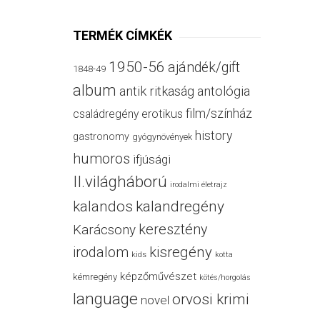
TERMÉK CÍMKÉK
1950-56
ajándék/gift
1848-49
album
antik ritkaság
antológia
film/színház
családregény
erotikus
history
gastronomy
gyógynövények
humoros
ifjúsági
II.világháború
irodalmi életrajz
kalandos
kalandregény
keresztény
Karácsony
irodalom
kisregény
kids
kotta
képzőművészet
kémregény
kötés/horgolás
language
orvosi krimi
novel