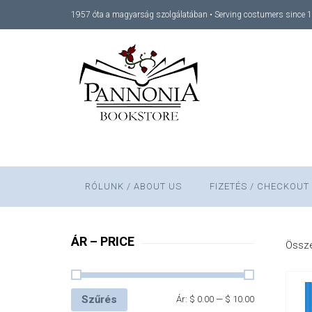
1957 óta a magyarság szolgálatában • Serving costumers since 
RÓLUNK / ABOUT US
FIZETÉS / CHECKOUT
ÁR – PRICE
Össze
Szűrés
Ár:
$ 0.00
—
$ 10.00