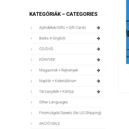
KATEGÓRIÁK – CATEGORIES
Ajándékok/gifts + Gift Cards
Books In English
CD/DVD
KÖNYVEK
Magazinok + Rejtvények
Naptár + Kalendárium
Társasjáték + Kártya
Other Languages
Finomságok/sweets (no US Shipping)
AKCIÓ/SALE