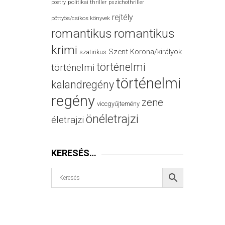
politikai thriller
poetry
pszichothriller
rejtély
pöttyös/csíkos könyvek
romantikus
romantikus
krimi
Szent Korona/királyok
szatirikus
történelmi
történelmi
történelmi
kalandregény
regény
zene
viccgyűjtemény
önéletrajzi
életrajzi
KERESÉS…