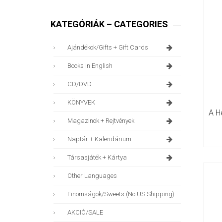
KATEGÓRIÁK – CATEGORIES
Ajándékok/gifts + Gift Cards
Books In English
CD/DVD
KÖNYVEK
Magazinok + Rejtvények
Naptár + Kalendárium
Társasjáték + Kártya
Other Languages
Finomságok/sweets (no US Shipping)
AKCIÓ/SALE