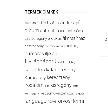
TERMÉK CÍMKÉK
1950-56
ajándék/gift
1848-49
album
antik ritkaság
antológia
film/színház
családregény
erotikus
A
history
gastronomy
gyógynövények
humoros
ifjúsági
II.világháború
irodalmi életrajz
kalandos
kalandregény
keresztény
Karácsony
irodalom
kisregény
kids
kotta
képzőművészet
kémregény
kötés/horgolás
language
orvosi krimi
novel