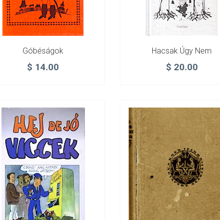
Góbéságok
Hacsak Úgy Nem
$
14.00
$
20.00