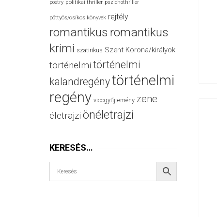
politikai thriller
poetry
pszichothriller
rejtély
pöttyös/csíkos könyvek
romantikus
romantikus
krimi
Szent Korona/királyok
szatirikus
történelmi
történelmi
történelmi
kalandregény
regény
zene
viccgyűjtemény
önéletrajzi
életrajzi
KERESÉS…