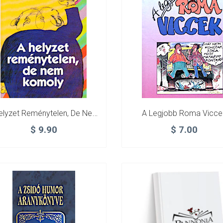
A Helyzet Reménytelen, De Nem Komoly – Politikai Vicceink 1945-Től Máig
A Legjobb Roma Vicce
$
9.90
$
7.00