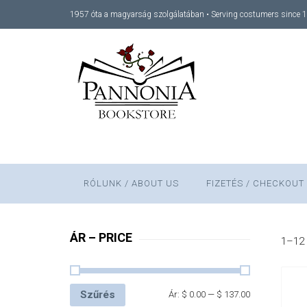
1957 óta a magyarság szolgálatában • Serving costumers since 
RÓLUNK / ABOUT US
FIZETÉS / CHECKOUT
ÁR – PRICE
1–12 
Szűrés
Ár:
$ 0.00
—
$ 137.00