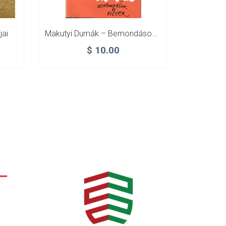
Makutyi Dumák – Bemondások És Viccek
jai
$
10.00