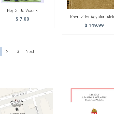
Hej De Jó Viccek
Kner Izidor Agyafurt Alak
$
7.00
$
149.99
2
3
Next