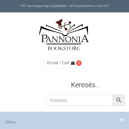
1957 óta a magyarság szolgálatában • Serving costumers since 1957
Menü
RÓLUNK
/
ABOUT
Kosár / Cart
0
US
Keresés…
FIZETÉS
/
Menü
CHECKOUT