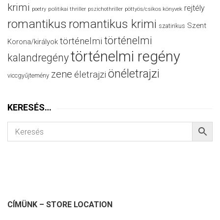
krimi
rejtély
politikai thriller
poetry
pszichothriller
pöttyös/csíkos könyvek
romantikus
romantikus krimi
Szent
szatirikus
történelmi
történelmi
Korona/királyok
történelmi regény
kalandregény
önéletrajzi
zene
életrajzi
viccgyűjtemény
KERESÉS…
CÍMÜNK – STORE LOCATION