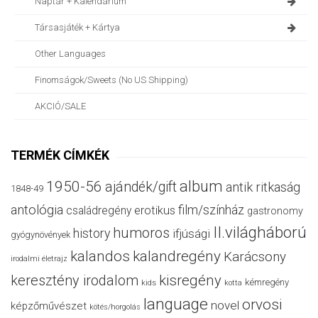
Naptár + Kalendárium
Társasjáték + Kártya
Other Languages
Finomságok/sweets (no US Shipping)
AKCIÓ/SALE
TERMÉK CÍMKÉK
album
1950-56
ajándék/gift
antik ritkaság
1848-49
antológia
film/színház
családregény
erotikus
gastronomy
II.világháború
humoros
history
ifjúsági
gyógynövények
kalandos
kalandregény
Karácsony
irodalmi életrajz
keresztény irodalom
kisregény
kémregény
kids
kotta
language
orvosi
novel
képzőművészet
kötés/horgolás