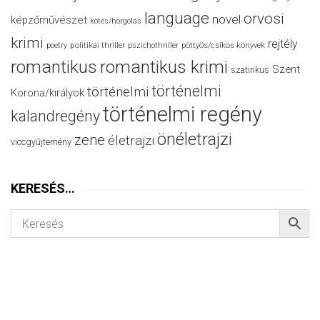
language
orvosi
novel
képzőművészet
kötés/horgolás
krimi
rejtély
politikai thriller
poetry
pszichothriller
pöttyös/csíkos könyvek
romantikus
romantikus krimi
Szent
szatirikus
történelmi
történelmi
Korona/királyok
történelmi regény
kalandregény
önéletrajzi
zene
életrajzi
viccgyűjtemény
KERESÉS…