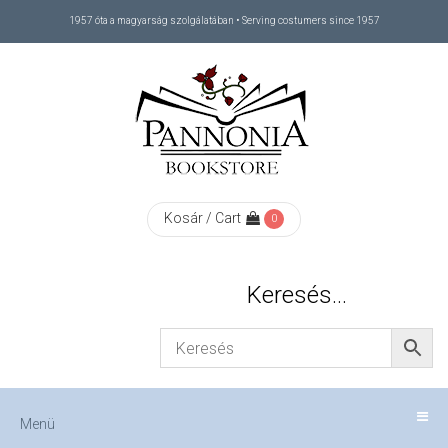
1957 óta a magyarság szolgálatában • Serving costumers since 1957
Menü
RÓLUNK
/
ABOUT
Kosár / Cart
0
US
Keresés…
FIZETÉS
/
Menü
CHECKOUT