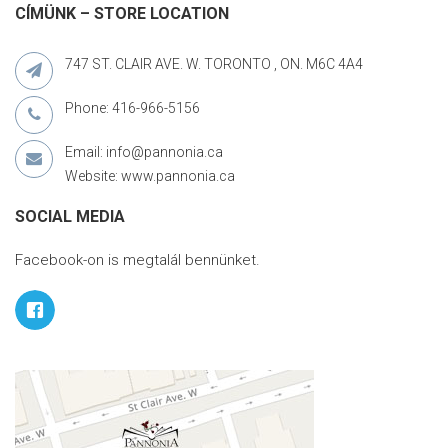
CÍMÜNK – STORE LOCATION
747 ST. CLAIR AVE. W. TORONTO , ON. M6C 4A4
Phone: 416-966-5156
Email: info@pannonia.ca
Website: www.pannonia.ca
SOCIAL MEDIA
Facebook-on is megtalál bennünket.