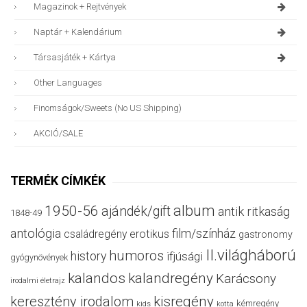
Magazinok + Rejtvények
Naptár + Kalendárium
Társasjáték + Kártya
Other Languages
Finomságok/sweets (no US Shipping)
AKCIÓ/SALE
TERMÉK CÍMKÉK
album
1950-56
ajándék/gift
antik ritkaság
1848-49
antológia
film/színház
családregény
erotikus
gastronomy
II.világháború
humoros
history
ifjúsági
gyógynövények
kalandos
kalandregény
Karácsony
irodalmi életrajz
keresztény irodalom
kisregény
kémregény
kids
kotta