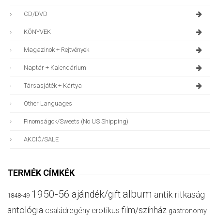
CD/DVD
KÖNYVEK
Magazinok + Rejtvények
Naptár + Kalendárium
Társasjáték + Kártya
Other Languages
Finomságok/sweets (no US Shipping)
AKCIÓ/SALE
TERMÉK CÍMKÉK
album
1950-56
ajándék/gift
antik ritkaság
1848-49
antológia
film/színház
családregény
erotikus
gastronomy