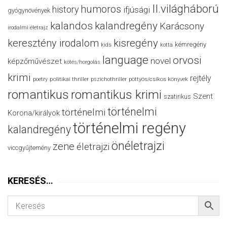
II.világháború
humoros
history
ifjúsági
gyógynövények
kalandos
kalandregény
Karácsony
irodalmi életrajz
keresztény irodalom
kisregény
kémregény
kids
kotta
language
orvosi
novel
képzőművészet
kötés/horgolás
krimi
rejtély
politikai thriller
poetry
pszichothriller
pöttyös/csíkos könyvek
romantikus
romantikus krimi
Szent
szatirikus
történelmi
történelmi
Korona/királyok
történelmi regény
kalandregény
önéletrajzi
zene
életrajzi
viccgyűjtemény
KERESÉS…