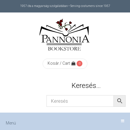
1957 óta a magyarság szolgálatában • Serving costumers since 1957
Menü
RÓLUNK
/
ABOUT
Kosár / Cart
0
US
Keresés…
FIZETÉS
/
Menü
CHECKOUT