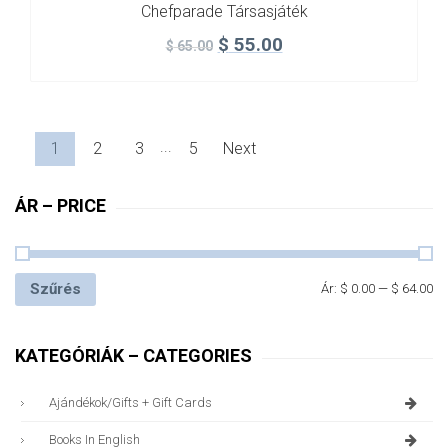
Chefparade Társasjáték
$
55.00
$
65.00
...
1
2
3
5
Next
ÁR – PRICE
Szűrés
Ár:
$ 0.00
—
$ 64.00
KATEGÓRIÁK – CATEGORIES
Ajándékok/gifts + Gift Cards
Books In English