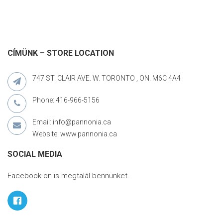
CÍMÜNK – STORE LOCATION
747 ST. CLAIR AVE. W. TORONTO , ON. M6C 4A4
Phone: 416-966-5156
Email: info@pannonia.ca
Website: www.pannonia.ca
SOCIAL MEDIA
Facebook-on is megtalál bennünket.