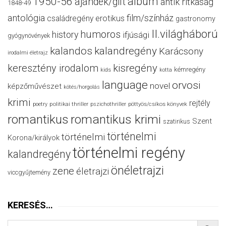
album
1950-56
ajándék/gift
antik ritkaság
1848-49
antológia
film/színház
családregény
erotikus
gastronomy
II.világháború
humoros
history
ifjúsági
gyógynövények
kalandos
kalandregény
Karácsony
irodalmi életrajz
keresztény irodalom
kisregény
kémregény
kids
kotta
language
orvosi
novel
képzőművészet
kötés/horgolás
krimi
rejtély
politikai thriller
poetry
pszichothriller
pöttyös/csíkos könyvek
romantikus
romantikus krimi
Szent
szatirikus
történelmi
történelmi
Korona/királyok
történelmi regény
kalandregény
önéletrajzi
zene
életrajzi
viccgyűjtemény
KERESÉS…