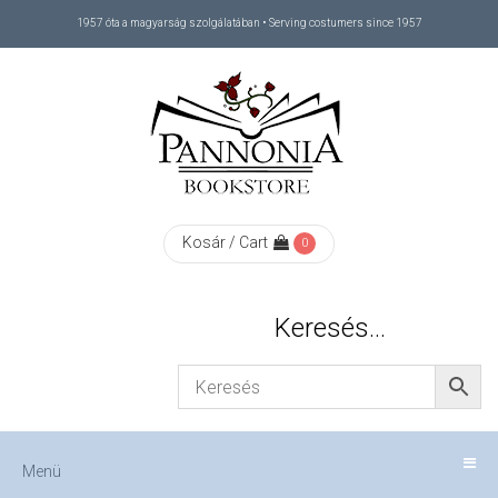
1957 óta a magyarság szolgálatában • Serving costumers since 1957
Menü
RÓLUNK
/
ABOUT
Kosár / Cart
0
US
Keresés…
FIZETÉS
/
Menü
CHECKOUT