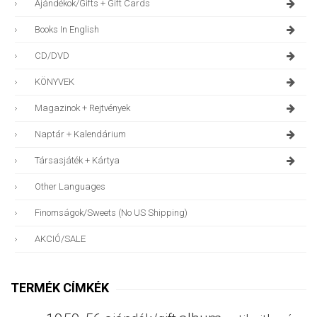
Ajándékok/gifts + Gift Cards
Books In English
CD/DVD
KÖNYVEK
Magazinok + Rejtvények
Naptár + Kalendárium
Társasjáték + Kártya
Other Languages
Finomságok/sweets (no US Shipping)
AKCIÓ/SALE
TERMÉK CÍMKÉK