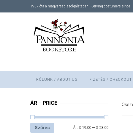
1957 óta a magyarság szolgálatában • Serving costumers since 
RÓLUNK / ABOUT US
FIZETÉS / CHECKOUT
ÁR – PRICE
Össze
Szűrés
Ár:
$ 19.00
—
$ 28.00