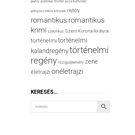
politikai thriller
poetry
pszichothriller
rejtély
pöttyös/csíkos könyvek
romantikus
romantikus
krimi
Szent Korona/királyok
szatirikus
történelmi
történelmi
történelmi
kalandregény
regény
zene
viccgyűjtemény
önéletrajzi
életrajzi
KERESÉS…