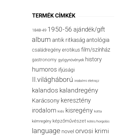
TERMÉK CÍMKÉK
1950-56
ajándék/gift
1848-49
album
antik ritkaság
antológia
film/színház
családregény
erotikus
history
gastronomy
gyógynövények
humoros
ifjúsági
II.világháború
irodalmi életrajz
kalandos
kalandregény
keresztény
Karácsony
irodalom
kisregény
kids
kotta
képzőművészet
kémregény
kötés/horgolás
language
orvosi krimi
novel