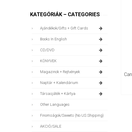
KATEGÓRIÁK – CATEGORIES
Ajándékok/gifts + Gift Cards
Books In English
CD/DVD
KÖNYVEK
Magazinok + Rejtvények
Naptár + Kalendárium
Társasjáték + Kártya
Other Languages
Finomságok/sweets (no US Shipping)
AKCIÓ/SALE