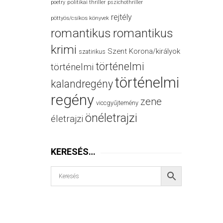
politikai thriller
poetry
pszichothriller
rejtély
pöttyös/csíkos könyvek
romantikus
romantikus
krimi
Szent Korona/királyok
szatirikus
történelmi
történelmi
történelmi
kalandregény
regény
zene
viccgyűjtemény
önéletrajzi
életrajzi
KERESÉS…