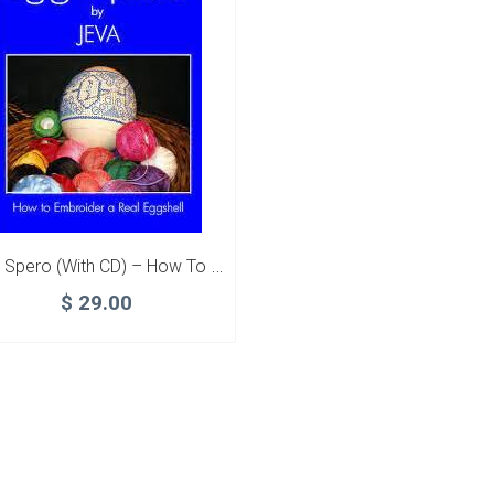
Egg Spero (with CD) – How To Embroider A Real Eggshell
$
29.00