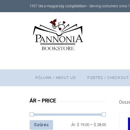
1957 óta a magyarság szolgálatában • Serving costumers since 
RÓLUNK / ABOUT US
FIZETÉS / CHECKOUT
ÁR – PRICE
Össze
Szűrés
Ár:
$ 19.00
—
$ 28.00