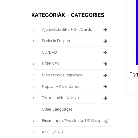
KATEGÓRIÁK – CATEGORIES
Ajándékok/gifts + Gift Cards
Books In English
CD/DVD
KÖNYVEK
Magazinok + Rejtvények
Naptár + Kalendárium
Társasjáték + Kártya
Other Languages
Finomságok/sweets (no US Shipping)
AKCIÓ/SALE