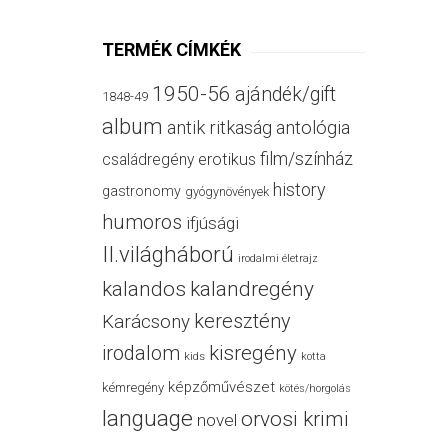
TERMÉK CÍMKÉK
1950-56
ajándék/gift
1848-49
album
antik ritkaság
antológia
film/színház
családregény
erotikus
history
gastronomy
gyógynövények
humoros
ifjúsági
II.világháború
irodalmi életrajz
kalandos
kalandregény
keresztény
Karácsony
irodalom
kisregény
kids
kotta
képzőművészet
kémregény
kötés/horgolás
language
orvosi krimi
novel