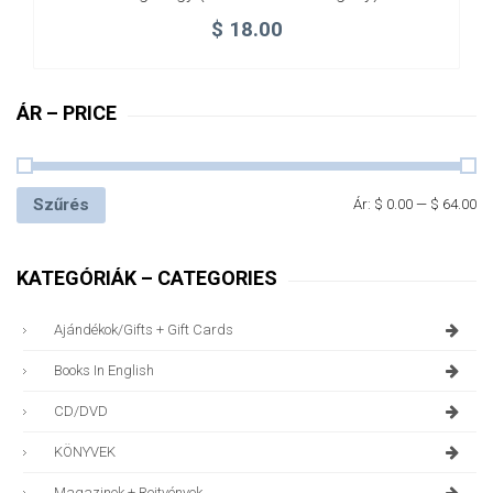
$
18.00
ÁR – PRICE
Szűrés
Ár:
$ 0.00
—
$ 64.00
KATEGÓRIÁK – CATEGORIES
Ajándékok/gifts + Gift Cards
Books In English
CD/DVD
KÖNYVEK
Magazinok + Rejtvények