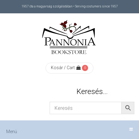
1957 óta a magyarság szolgálatában • Serving costumers since 1957
Menü
RÓLUNK
/
ABOUT
Kosár / Cart
0
US
Keresés…
FIZETÉS
/
Menü
CHECKOUT