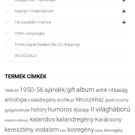
Naptár + Kalendárium
Társasjáték + Kártya
Other Languages
Finomságok/sweets (no US Shipping)
AKCIÓ/SALE
TERMÉK CÍMKÉK
album
1950-56
ajándék/gift
antik ritkaság
1848-49
antológia
film/színház
családregény
erotikus
gastronomy
II.világháború
humoros
history
ifjúsági
gyógynövények
kalandos
kalandregény
Karácsony
irodalmi életrajz
keresztény irodalom
kisregény
kémregény
kids
kotta