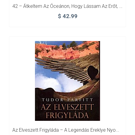
42 – Átkeltem Az Óceánon, Hogy Lássam Az Erőt, Mely A Világot Mozgatja…
$
42.99
Az Elveszett Frigyláda – A Legendás Ereklye Nyomában