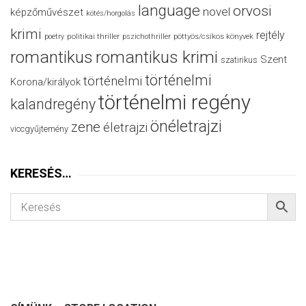
language
orvosi
novel
képzőművészet
kötés/horgolás
krimi
rejtély
politikai thriller
poetry
pszichothriller
pöttyös/csíkos könyvek
romantikus
romantikus krimi
Szent
szatirikus
történelmi
történelmi
Korona/királyok
történelmi regény
kalandregény
önéletrajzi
zene
életrajzi
viccgyűjtemény
KERESÉS…