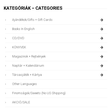
KATEGÓRIÁK – CATEGORIES
Ajándékok/gifts + Gift Cards
Books In English
CD/DVD
KÖNYVEK
Magazinok + Rejtvények
Naptár + Kalendárium
Társasjáték + Kártya
Other Languages
Finomságok/sweets (no US Shipping)
AKCIÓ/SALE