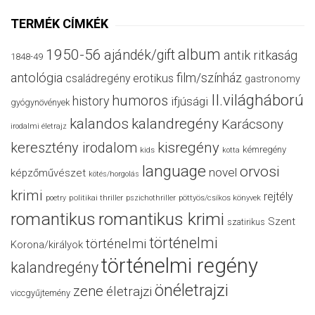
TERMÉK CÍMKÉK
album
1950-56
ajándék/gift
antik ritkaság
1848-49
antológia
film/színház
családregény
erotikus
gastronomy
II.világháború
humoros
history
ifjúsági
gyógynövények
kalandos
kalandregény
Karácsony
irodalmi életrajz
keresztény irodalom
kisregény
kémregény
kids
kotta
language
orvosi
novel
képzőművészet
kötés/horgolás
krimi
rejtély
politikai thriller
poetry
pszichothriller
pöttyös/csíkos könyvek
romantikus
romantikus krimi
Szent
szatirikus
történelmi
történelmi
Korona/királyok
történelmi regény
kalandregény
önéletrajzi
zene
életrajzi
viccgyűjtemény