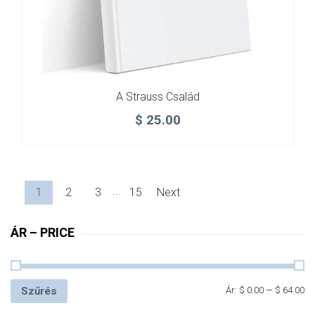
A Strauss Család
$
25.00
...
1
2
3
15
Next
ÁR – PRICE
Szűrés
Ár:
$ 0.00
—
$ 64.00