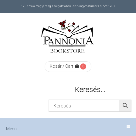
1957 óta a magyarság szolgálatában • Serving costumers since 1957
Menü
RÓLUNK
/
ABOUT
Kosár / Cart
0
US
Keresés…
FIZETÉS
/
Menü
CHECKOUT