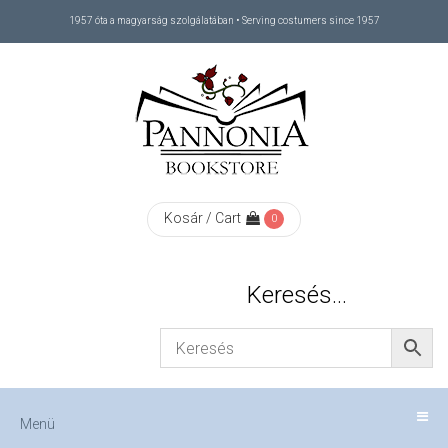
1957 óta a magyarság szolgálatában • Serving costumers since 1957
Menü
RÓLUNK
/
ABOUT
Kosár / Cart
0
US
Keresés…
FIZETÉS
/
Menü
CHECKOUT