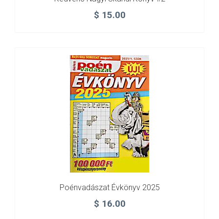
$
15.00
Poénvadászat Évkönyv 2025
$
16.00