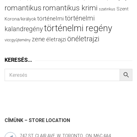
romantikus
romantikus krimi
Szent
szatirikus
történelmi
történelmi
Korona/királyok
történelmi regény
kalandregény
önéletrajzi
zene
életrajzi
viccgyűjtemény
KERESÉS…
CÍMÜNK – STORE LOCATION
747 ST. CLAIR AVE. W. TORONTO , ON. M6C 4A4