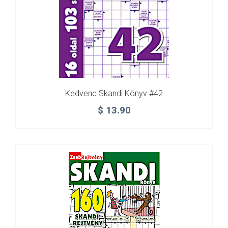
Kedvenc Skandi Könyv #42
$
13.90