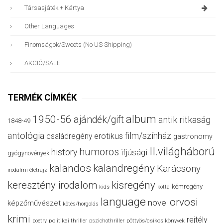
Társasjáték + Kártya
Other Languages
Finomságok/sweets (no US Shipping)
AKCIÓ/SALE
TERMÉK CÍMKÉK
album
1950-56
ajándék/gift
antik ritkaság
1848-49
antológia
film/színház
családregény
erotikus
gastronomy
II.világháború
humoros
history
ifjúsági
gyógynövények
kalandos
kalandregény
Karácsony
irodalmi életrajz
keresztény irodalom
kisregény
kémregény
kids
kotta
language
orvosi
novel
képzőművészet
kötés/horgolás
krimi
rejtély
politikai thriller
poetry
pszichothriller
pöttyös/csíkos könyvek