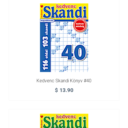
Kedvenc Skandi Könyv #40
$
13.90