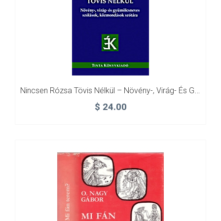
Nincsen Rózsa Tövis Nélkül – Növény-, Virág- És Gyümölcsneves Szólások, Közmondások Szótára
$
24.00