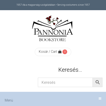
1957 óta a magyarság szolgálatában • Serving costumers since 1957
Menü
RÓLUNK
/
ABOUT
Kosár / Cart
0
US
Keresés…
FIZETÉS
/
Menü
CHECKOUT