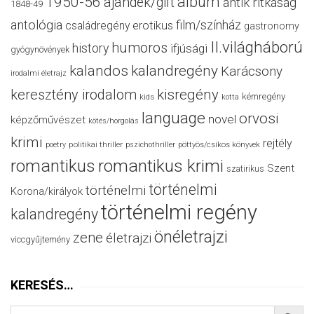
album
1950-56
ajándék/gift
antik ritkaság
1848-49
antológia
film/színház
családregény
erotikus
gastronomy
II.világháború
humoros
history
ifjúsági
gyógynövények
kalandos
kalandregény
Karácsony
irodalmi életrajz
keresztény irodalom
kisregény
kémregény
kids
kotta
language
orvosi
novel
képzőművészet
kötés/horgolás
krimi
rejtély
politikai thriller
poetry
pszichothriller
pöttyös/csíkos könyvek
romantikus
romantikus krimi
Szent
szatirikus
történelmi
történelmi
Korona/királyok
történelmi regény
kalandregény
önéletrajzi
zene
életrajzi
viccgyűjtemény
KERESÉS…