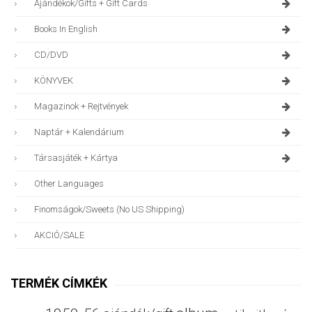
Ajándékok/gifts + Gift Cards
Books In English
CD/DVD
KÖNYVEK
Magazinok + Rejtvények
Naptár + Kalendárium
Társasjáték + Kártya
Other Languages
Finomságok/sweets (no US Shipping)
AKCIÓ/SALE
TERMÉK CÍMKÉK