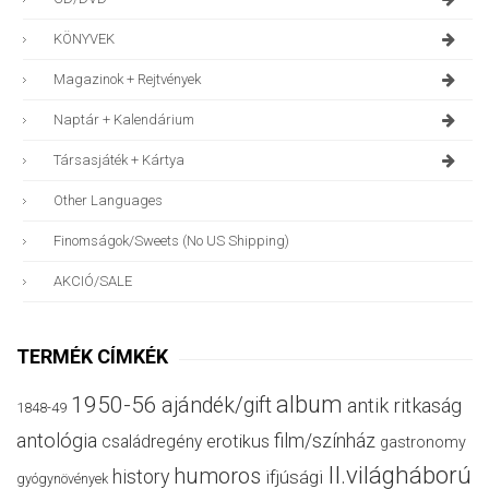
KÖNYVEK
Magazinok + Rejtvények
Naptár + Kalendárium
Társasjáték + Kártya
Other Languages
Finomságok/sweets (no US Shipping)
AKCIÓ/SALE
TERMÉK CÍMKÉK
album
1950-56
ajándék/gift
antik ritkaság
1848-49
antológia
film/színház
családregény
erotikus
gastronomy
II.világháború
humoros
history
ifjúsági
gyógynövények