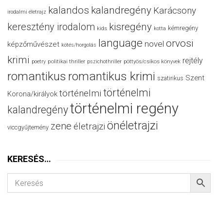
kalandos
kalandregény
Karácsony
irodalmi életrajz
keresztény irodalom
kisregény
kémregény
kids
kotta
language
orvosi
novel
képzőművészet
kötés/horgolás
krimi
rejtély
politikai thriller
poetry
pszichothriller
pöttyös/csíkos könyvek
romantikus
romantikus krimi
Szent
szatirikus
történelmi
történelmi
Korona/királyok
történelmi regény
kalandregény
önéletrajzi
zene
életrajzi
viccgyűjtemény
KERESÉS…