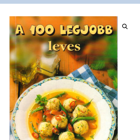
VÁSÁRLÁS
/
SHOP
KAPCSOLAT
/
CONTACT
US