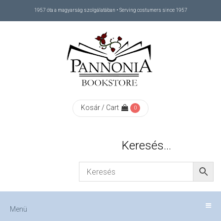
1957 óta a magyarság szolgálatában • Serving costumers since 1957
Menü
RÓLUNK
/
ABOUT
Kosár / Cart
0
US
Keresés…
FIZETÉS
/
Menü
CHECKOUT