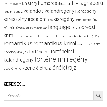
II.világháború
humoros
history
ifjúsági
gyógynövények
kalandos
kalandregény
Karácsony
irodalmi életrajz
keresztény irodalom
kisregény
kémregény
kids
kotta
language
orvosi
novel
képzőművészet
kötés/horgolás
krimi
rejtély
politikai thriller
poetry
pszichothriller
pöttyös/csíkos könyvek
romantikus
romantikus krimi
Szent
szatirikus
történelmi
történelmi
Korona/királyok
történelmi regény
kalandregény
önéletrajzi
zene
életrajzi
viccgyűjtemény
KERESÉS…