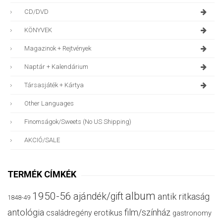
CD/DVD
KÖNYVEK
Magazinok + Rejtvények
Naptár + Kalendárium
Társasjáték + Kártya
Other Languages
Finomságok/sweets (no US Shipping)
AKCIÓ/SALE
TERMÉK CÍMKÉK
album
1950-56
ajándék/gift
antik ritkaság
1848-49
antológia
film/színház
családregény
erotikus
gastronomy