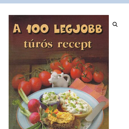
VÁSÁRLÁS
/
SHOP
KAPCSOLAT
/
CONTACT
US