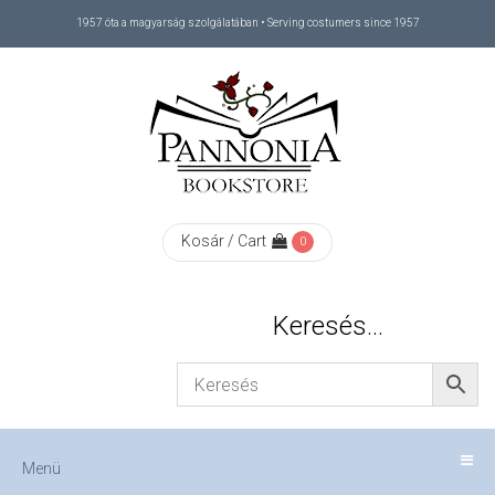
1957 óta a magyarság szolgálatában • Serving costumers since 1957
Menü
RÓLUNK
/
ABOUT
Kosár / Cart
0
US
Keresés…
FIZETÉS
/
Menü
CHECKOUT