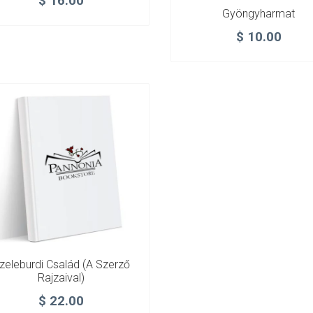
$
16.00
Gyöngyharmat
$
10.00
zeleburdi Család (a Szerző
Rajzaival)
$
22.00