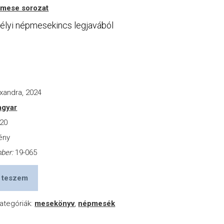
 mese sorozat
délyi népmesekincs legjavából
xandra, 2024
gyar
20
ény
mber:
19-065
 teszem
ategóriák:
mesekönyv
,
népmesék