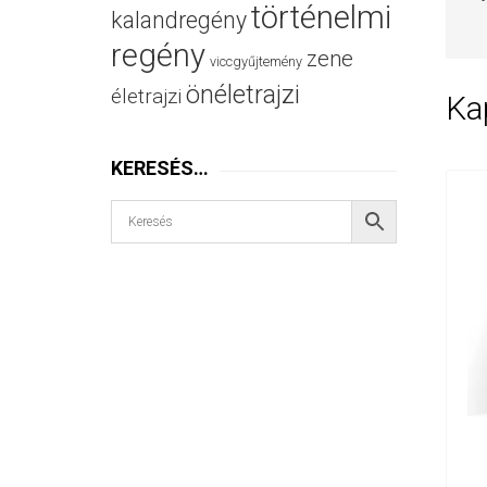
történelmi
kalandregény
regény
zene
viccgyűjtemény
önéletrajzi
életrajzi
Ka
KERESÉS…