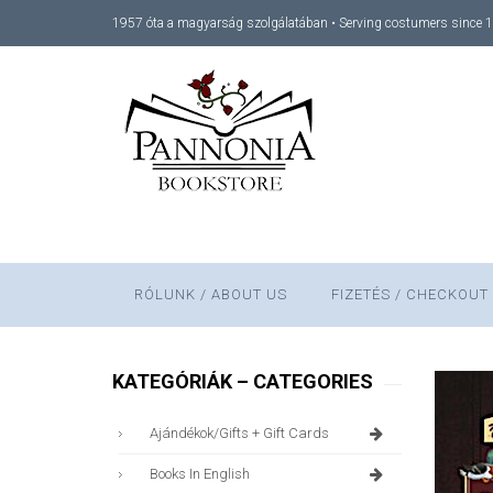
1957 óta a magyarság szolgálatában • Serving costumers since 
RÓLUNK / ABOUT US
FIZETÉS / CHECKOUT
KATEGÓRIÁK – CATEGORIES
Ajándékok/gifts + Gift Cards
Books In English