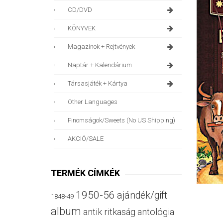
CD/DVD
KÖNYVEK
Magazinok + Rejtvények
Naptár + Kalendárium
Társasjáték + Kártya
Other Languages
Finomságok/sweets (no US Shipping)
AKCIÓ/SALE
TERMÉK CÍMKÉK
1950-56
ajándék/gift
1848-49
album
antik ritkaság
antológia