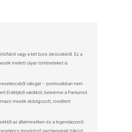
ófiáról vagy a két bors ökröcskéről. Ez a
sék mellett olyan történeteket is
pmesekincsből válogat – pontosabban nem
t Erdélyből valókból, beleértve a Partiumot
zármazó mesék átdolgozott, rövidített
séktől az állatmeséken és a legendaszerű
 mesekincs lenyűgöző gazdagságát tükrözi.