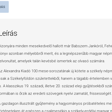
RÁS
Leírás
izonyára minden mesekedvelő hallott már Babszem Jankóról, Fehérl
önyv azonban mélyebbről merít, és a legnépszerűbb magyar népme
elvonultat, amelyek talán kevésbé ismertek az olvasó számára.
z Alexandra Kiadó 100 mese-sorozatának új kötete a székely né
sak a Székelyföldön születettekből, hanem a tágabb értelemben vet
s. A klasszikus 19. századi, illetve 20. század eleji gyűjtésekből s
ormában is őrzik az eredeti szövegek nyelvi zamatát, frissességét.
 gazdagon illusztrált gyűjtemény a hagyományos próbatételes me
örténeteken át egészen a csalimesékig a székely-erdélyi magyar