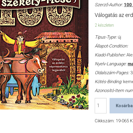
Szerző-Author:
100
Válogatás az er
2 készleten
Típus-Type:
új
Állapot-Condition:
Kiadó-Publisher:
Ale
Nyelv-Language:
ma
Oldalszám-Pages:
3
Kötés-Binding:
kem
Azonosító-Item nu
100
Kosárba
Székely
mese
Cikkszám:
19-065
K
mennyiség