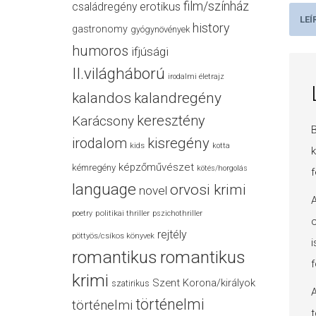
film/színház
családregény
erotikus
LEÍ
history
gastronomy
gyógynövények
humoros
ifjúsági
II.világháború
irodalmi életrajz
kalandos
kalandregény
keresztény
Karácsony
B
irodalom
kisregény
kids
kotta
k
képzőművészet
kémregény
kötés/horgolás
f
language
orvosi krimi
novel
A
politikai thriller
poetry
pszichothriller
c
rejtély
pöttyös/csíkos könyvek
i
romantikus
romantikus
f
krimi
Szent Korona/királyok
szatirikus
A
történelmi
történelmi
t