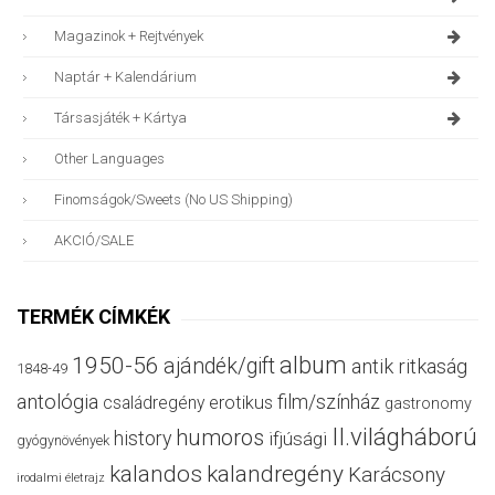
Magazinok + Rejtvények
Naptár + Kalendárium
Társasjáték + Kártya
Other Languages
Finomságok/sweets (no US Shipping)
AKCIÓ/SALE
TERMÉK CÍMKÉK
album
1950-56
ajándék/gift
antik ritkaság
1848-49
antológia
film/színház
családregény
erotikus
gastronomy
II.világháború
humoros
history
ifjúsági
gyógynövények
kalandos
kalandregény
Karácsony
irodalmi életrajz