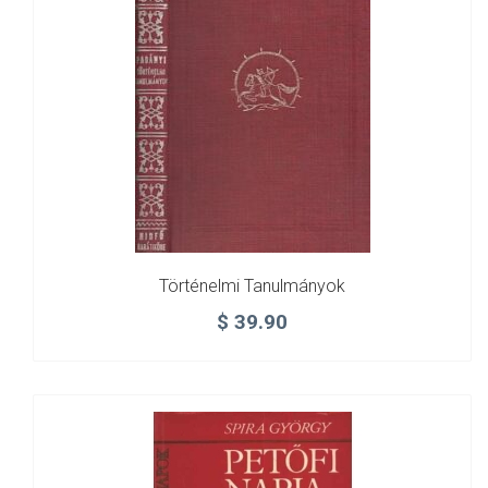
mennyiség
Történelmi Tanulmányok
$
39.90