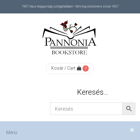
1957 óta a magyarság szolgálatában • Serving costumers since 1957
Menü
RÓLUNK
/
ABOUT
Kosár / Cart
0
US
Keresés…
FIZETÉS
/
Menü
CHECKOUT