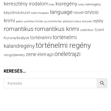
keresztény irodalom
kisregény
kémregény
kids
kotta
language
orvosi
novel
képzőművészet
kötés/horgolás
krimi
rejtély
politikai thriller
poetry
pszichothriller
pöttyös/csíkos könyvek
romantikus
romantikus krimi
Szent
szatirikus
történelmi
történelmi
Korona/királyok
történelmi regény
kalandregény
önéletrajzi
zene
életrajzi
viccgyűjtemény
KERESÉS…