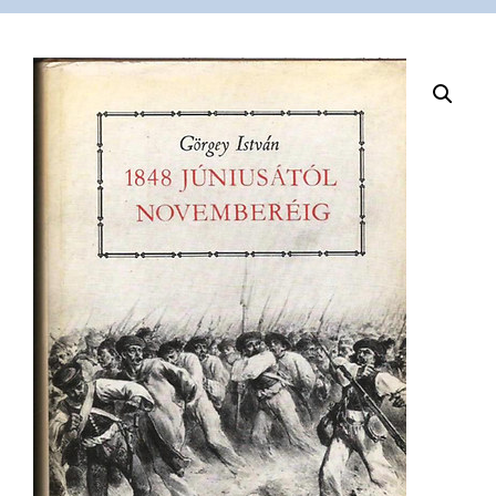
VÁSÁRLÁS
/
SHOP
KAPCSOLAT
/
CONTACT
US