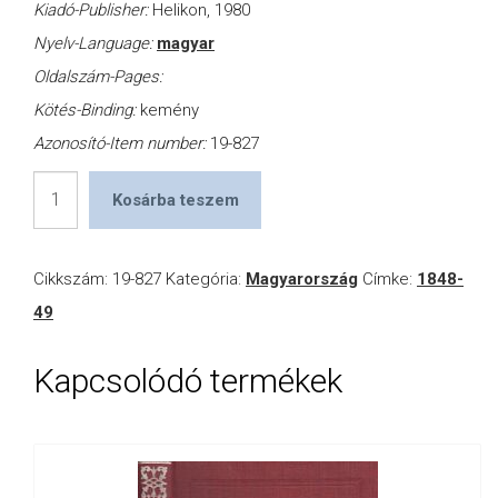
Kiadó-Publisher:
Helikon, 1980
Nyelv-Language:
magyar
Oldalszám-Pages:
Kötés-Binding:
kemény
Azonosító-Item number:
19-827
1848
Kosárba teszem
Júniusától
novemberéig
Cikkszám:
19-827
Kategória:
Magyarország
Címke:
1848-
/
49
Okmánytár
1848
Kapcsolódó termékek
szeptember
23.-
október
16.