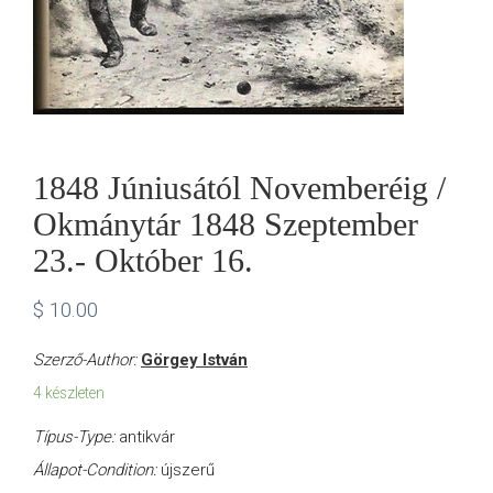
1848 Júniusától Novemberéig /
Okmánytár 1848 Szeptember
23.- Október 16.
$
10.00
Szerző-Author:
Görgey István
4 készleten
Típus-Type:
antikvár
Állapot-Condition:
újszerű