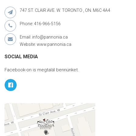
747 ST. CLAIR AVE. W. TORONTO , ON. M6C 4A4
Phone: 416-966-5156
Email: info@pannonia.ca
Website: www.pannonia.ca
SOCIAL MEDIA
Facebook-on is megtalál bennünket.