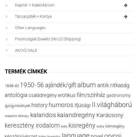
Naptár + Kalendárium
Társasjáték + Kártya
Other Languages
Finomságok/sweets (no US Shipping)
AKCIÓ/SALE
TERMÉK CÍMKÉK
album
1950-56
ajándék/gift
antik ritkaság
1848-49
antológia
film/színház
családregény
erotikus
gastronomy
II.világháború
humoros
history
ifjúsági
gyógynövények
kalandos
kalandregény
Karácsony
irodalmi életrajz
keresztény irodalom
kisregény
kémregény
kids
kotta
language
orvosi
novel
képzőművészet
kötés/horgolás