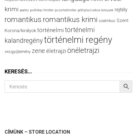
krimi
rejtély
politikai thriller
poetry
pszichothriller
pöttyös/csíkos könyvek
romantikus
romantikus krimi
Szent
szatirikus
történelmi
történelmi
Korona/királyok
történelmi regény
kalandregény
önéletrajzi
zene
életrajzi
viccgyűjtemény
KERESÉS…
CÍMÜNK – STORE LOCATION