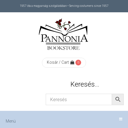
1957 óta a magyarság szolgálatában • Serving costumers since 1957
Menü
RÓLUNK
/
ABOUT
Kosár / Cart
0
US
Keresés…
FIZETÉS
/
Menü
CHECKOUT