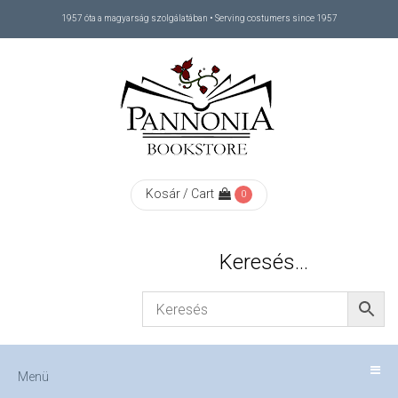
1957 óta a magyarság szolgálatában • Serving costumers since 1957
Menü
RÓLUNK
/
ABOUT
Kosár / Cart
0
US
Keresés…
FIZETÉS
/
Menü
CHECKOUT