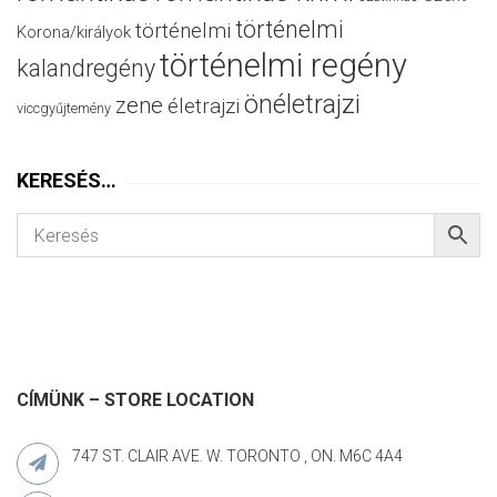
történelmi
történelmi
Korona/királyok
történelmi regény
kalandregény
önéletrajzi
zene
életrajzi
viccgyűjtemény
KERESÉS…
CÍMÜNK – STORE LOCATION
747 ST. CLAIR AVE. W. TORONTO , ON. M6C 4A4