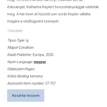
édesanyját, Katharina Keplert boszorkánysággal vádolták
meg. A hat éven át húzódó per során Kepler vállalta
magára a védőügyvéd szerepét.
1 készleten
Típus-Type:
új
Állapot-Condition:
Kiadó-Publisher:
Európa, 2020
Nyelv-Language:
magyar
Oldalszám-Pages:
Kötés-Binding:
kemény
Azonosító-Item number:
27-707
Kosárba teszem