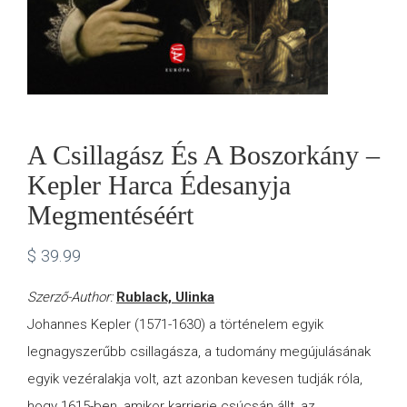
A Csillagász És A Boszorkány –
Kepler Harca Édesanyja
Megmentéséért
$
39.99
Szerző-Author:
Rublack, Ulinka
Johannes Kepler (1571-1630) a történelem egyik
legnagyszerűbb csillagásza, a tudomány megújulásának
egyik vezéralakja volt, azt azonban kevesen tudják róla,
hogy 1615-ben, amikor karrierje csúcsán állt, az