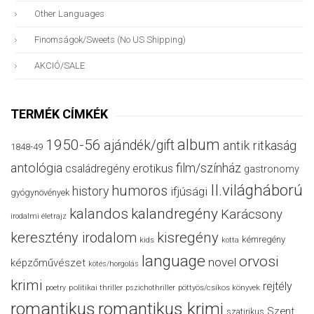
Other Languages
Finomságok/sweets (no US Shipping)
AKCIÓ/SALE
TERMÉK CÍMKÉK
album
1950-56
ajándék/gift
antik ritkaság
1848-49
antológia
film/színház
családregény
erotikus
gastronomy
II.világháború
humoros
history
ifjúsági
gyógynövények
kalandos
kalandregény
Karácsony
irodalmi életrajz
keresztény irodalom
kisregény
kémregény
kids
kotta
language
orvosi
novel
képzőművészet
kötés/horgolás
krimi
rejtély
politikai thriller
poetry
pszichothriller
pöttyös/csíkos könyvek
romantikus
romantikus krimi
Szent
szatirikus