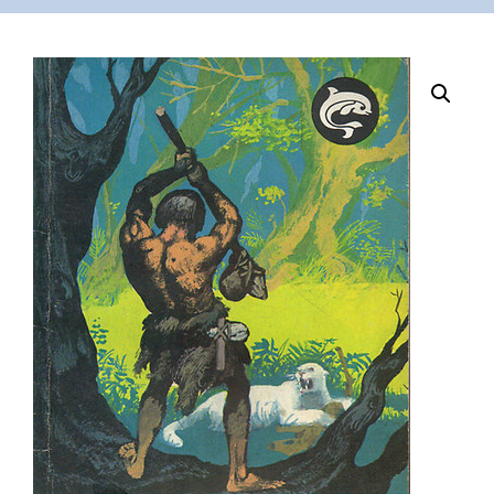
VÁSÁRLÁS
/
SHOP
KAPCSOLAT
/
CONTACT
US