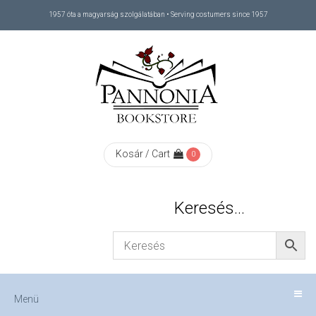
1957 óta a magyarság szolgálatában • Serving costumers since 1957
Menü
RÓLUNK
/
ABOUT
Kosár / Cart
0
US
Keresés…
FIZETÉS
/
Menü
CHECKOUT