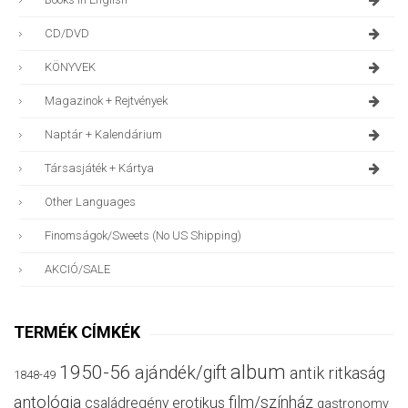
CD/DVD
KÖNYVEK
Magazinok + Rejtvények
Naptár + Kalendárium
Társasjáték + Kártya
Other Languages
Finomságok/sweets (no US Shipping)
AKCIÓ/SALE
TERMÉK CÍMKÉK
album
1950-56
ajándék/gift
antik ritkaság
1848-49
antológia
film/színház
családregény
erotikus
gastronomy