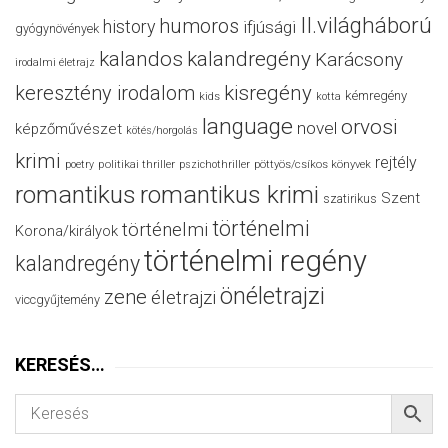
II.világháború
humoros
history
ifjúsági
gyógynövények
kalandos
kalandregény
Karácsony
irodalmi életrajz
keresztény irodalom
kisregény
kémregény
kids
kotta
language
orvosi
novel
képzőművészet
kötés/horgolás
krimi
rejtély
politikai thriller
poetry
pszichothriller
pöttyös/csíkos könyvek
romantikus
romantikus krimi
Szent
szatirikus
történelmi
történelmi
Korona/királyok
történelmi regény
kalandregény
önéletrajzi
zene
életrajzi
viccgyűjtemény
KERESÉS…