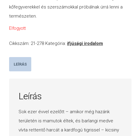
kőfegyverekkel és szerszámokkal próbálnak úrrá lenni a
természeten.
Elfogyott
Cikkszám:
21-278
Kategória:
ifjúsági irodalom
LEÍRÁS
Leírás
Sok ezer évvel ezelőtt – amikor még hazánk
területén is mamutok éltek, és barlangi medve
vívta rettentő harcát a kardfogú tigrissel – kicsiny