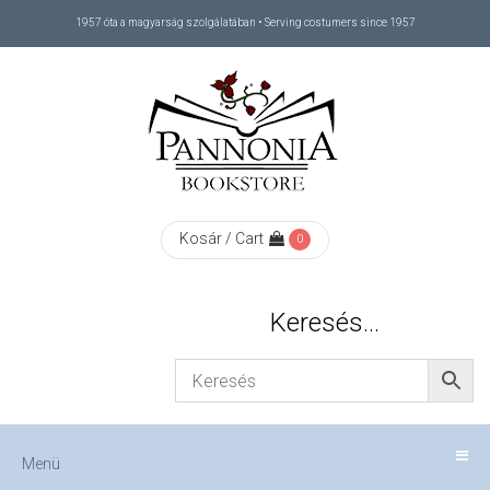
1957 óta a magyarság szolgálatában • Serving costumers since 1957
Menü
RÓLUNK
/
ABOUT
Kosár / Cart
0
US
Keresés…
FIZETÉS
/
Menü
CHECKOUT