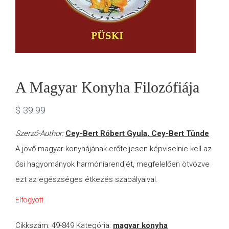
A Magyar Konyha Filozófiája
$
39.99
Szerző-Author:
Cey-Bert Róbert Gyula, Cey-Bert Tünde
A jövő magyar konyhájának erőteljesen képviselnie kell az
ősi hagyományok harmóniarendjét, megfelelően ötvözve
ezt az egészséges étkezés szabályaival.
Elfogyott
Cikkszám:
49-849
Kategória:
magyar konyha