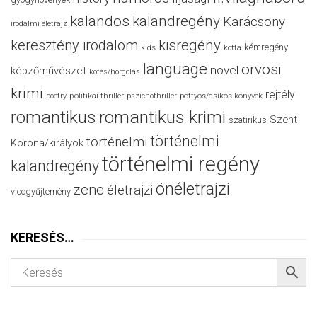
kalandos
kalandregény
Karácsony
irodalmi életrajz
keresztény irodalom
kisregény
kémregény
kids
kotta
language
orvosi
novel
képzőművészet
kötés/horgolás
krimi
rejtély
politikai thriller
poetry
pszichothriller
pöttyös/csíkos könyvek
romantikus
romantikus krimi
Szent
szatirikus
történelmi
történelmi
Korona/királyok
történelmi regény
kalandregény
önéletrajzi
zene
életrajzi
viccgyűjtemény
KERESÉS…