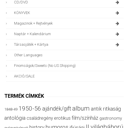
CD/DVD
KÖNYVEK
Magazinok + Rejtvények
Naptár + Kalendárium
Társasjáték + Kártya
Other Languages
Finomságok/sweets (no US Shipping)
AKCIÓ/SALE
TERMÉK CÍMKÉK
album
1950-56
ajándék/gift
antik ritkaság
1848-49
antológia
film/színház
családregény
erotikus
gastronomy
II.világháború
humoros
history
ifjúsági
gyógynövények