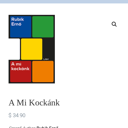
VÁSÁRLÁS
/
SHOP
KAPCSOLAT
/
CONTACT
A Mi Kockánk
US
$
34.90