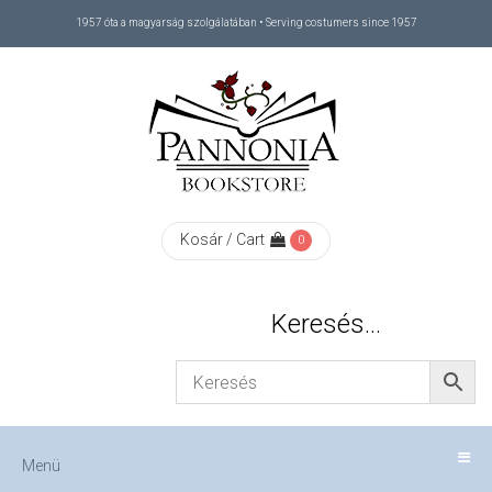
1957 óta a magyarság szolgálatában • Serving costumers since 1957
Menü
RÓLUNK
/
ABOUT
Kosár / Cart
0
US
Keresés…
FIZETÉS
/
Menü
CHECKOUT