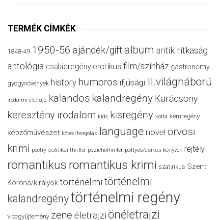
TERMÉK CÍMKÉK
album
1950-56
ajándék/gift
antik ritkaság
1848-49
antológia
film/színház
családregény
erotikus
gastronomy
II.világháború
humoros
history
ifjúsági
gyógynövények
kalandos
kalandregény
Karácsony
irodalmi életrajz
keresztény irodalom
kisregény
kémregény
kids
kotta
language
orvosi
novel
képzőművészet
kötés/horgolás
krimi
rejtély
politikai thriller
poetry
pszichothriller
pöttyös/csíkos könyvek
romantikus
romantikus krimi
Szent
szatirikus
történelmi
történelmi
Korona/királyok
történelmi regény
kalandregény
önéletrajzi
zene
életrajzi
viccgyűjtemény