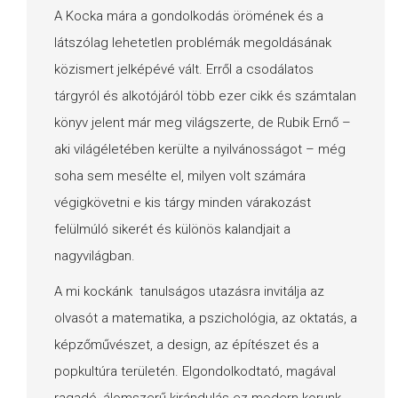
A Kocka mára a gondolkodás örömének és a
látszólag lehetetlen problémák megoldásának
közismert jelképévé vált. Erről a csodálatos
tárgyról és alkotójáról több ezer cikk és számtalan
könyv jelent már meg világszerte, de Rubik Ernő –
aki világéletében kerülte a nyilvánosságot – még
soha sem mesélte el, milyen volt számára
végigkövetni e kis tárgy minden várakozást
felülmúló sikerét és különös kalandjait a
nagyvilágban.
A mi kockánk tanulságos utazásra invitálja az
olvasót a matematika, a pszichológia, az oktatás, a
képzőművészet, a design, az építészet és a
popkultúra területén. Elgondolkodtató, magával
ragadó, álomszerű kirándulás ez modern korunk