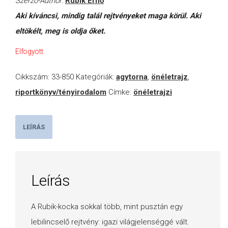
Szerző-Author:
Rubik Ernő
Aki kíváncsi, mindig talál rejtvényeket maga körül. Aki
eltökélt, meg is oldja őket.
Elfogyott
Cikkszám:
33-850
Kategóriák:
agytorna
,
önéletrajz
,
riportkönyv/tényirodalom
Címke:
önéletrajzi
LEÍRÁS
Leírás
A Rubik-kocka sokkal több, mint pusztán egy
lebilincselő rejtvény: igazi világjelenséggé vált.