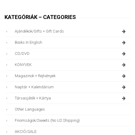
KATEGÓRIÁK – CATEGORIES
Ajándékok/gifts + Gift Cards
Books In English
CD/DVD
KÖNYVEK
Magazinok + Rejtvények
Naptár + Kalendárium
Társasjáték + Kártya
Other Languages
Finomságok/sweets (no US Shipping)
AKCIÓ/SALE