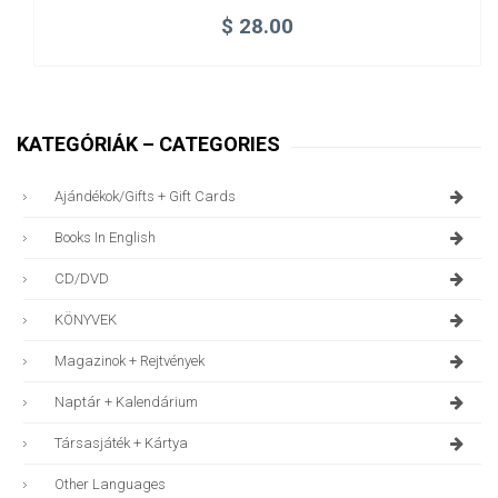
$
28.00
KATEGÓRIÁK – CATEGORIES
Ajándékok/gifts + Gift Cards
Books In English
CD/DVD
KÖNYVEK
Magazinok + Rejtvények
Naptár + Kalendárium
Társasjáték + Kártya
Other Languages