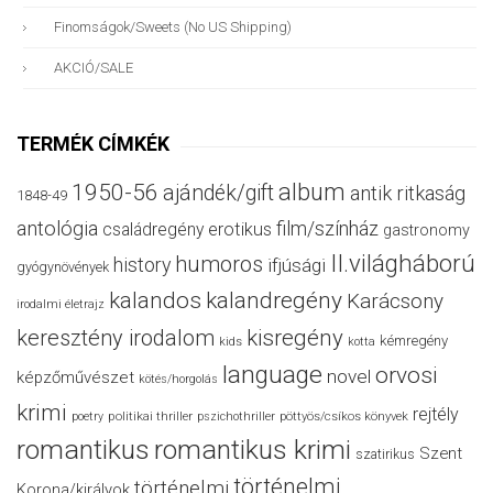
Finomságok/sweets (no US Shipping)
AKCIÓ/SALE
TERMÉK CÍMKÉK
album
1950-56
ajándék/gift
antik ritkaság
1848-49
antológia
film/színház
családregény
erotikus
gastronomy
II.világháború
humoros
history
ifjúsági
gyógynövények
kalandos
kalandregény
Karácsony
irodalmi életrajz
keresztény irodalom
kisregény
kémregény
kids
kotta
language
orvosi
novel
képzőművészet
kötés/horgolás
krimi
rejtély
politikai thriller
poetry
pszichothriller
pöttyös/csíkos könyvek
romantikus
romantikus krimi
Szent
szatirikus
történelmi
történelmi
Korona/királyok