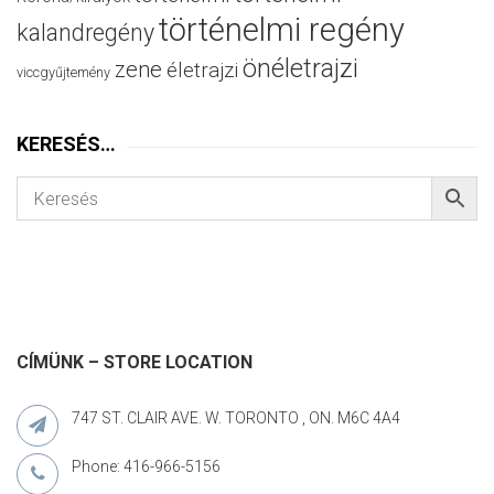
történelmi regény
kalandregény
önéletrajzi
zene
életrajzi
viccgyűjtemény
KERESÉS…
CÍMÜNK – STORE LOCATION
747 ST. CLAIR AVE. W. TORONTO , ON. M6C 4A4
Phone: 416-966-5156