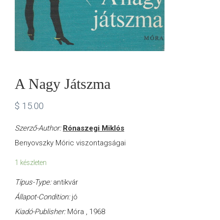
A Nagy Játszma
$
15.00
Szerző-Author:
Rónaszegi Miklós
Benyovszky Móric viszontagságai
1 készleten
Típus-Type:
antikvár
Állapot-Condition:
jó
Kiadó-Publisher:
Móra , 1968