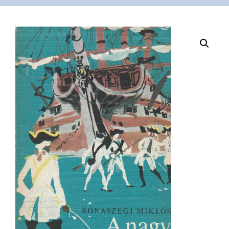
VÁSÁRLÁS
/
SHOP
KAPCSOLAT
/
CONTACT
US