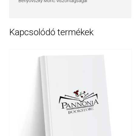
Benyovszky Móric viszontagságai
Kapcsolódó termékek