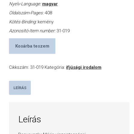
Nyelv-Language:
magyar
Oldalszám-Pages:
408
Kötés-Binding:
kemény
Azonosító-Item number:
31-019
Kosárba teszem
Cikkszám:
31-019
Kategória:
ifjúsági irodalom
LEÍRÁS
Leírás