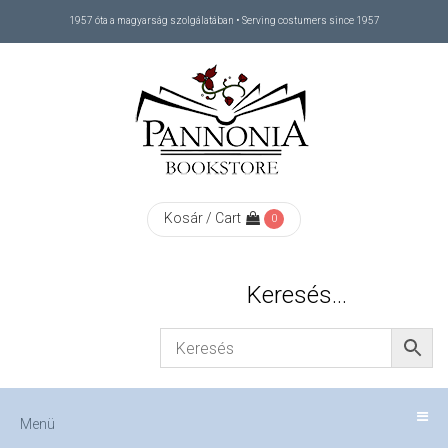
1957 óta a magyarság szolgálatában • Serving costumers since 1957
Menü
RÓLUNK
/
ABOUT
Kosár / Cart
0
US
Keresés…
FIZETÉS
/
Menü
CHECKOUT