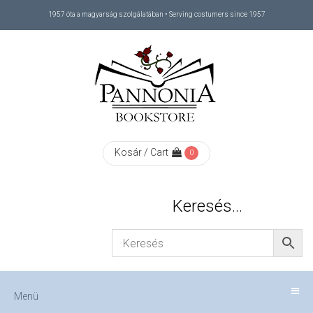
1957 óta a magyarság szolgálatában • Serving costumers since 1957
Menü
RÓLUNK
/
ABOUT
Kosár / Cart
0
US
Keresés…
FIZETÉS
/
Menü
CHECKOUT