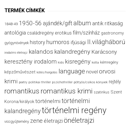
TERMÉK CÍMKÉK
album
1950-56
ajándék/gift
antik ritkaság
1848-49
antológia
film/színház
családregény
erotikus
gastronomy
II.világháború
humoros
history
ifjúsági
gyógynövények
kalandos
kalandregény
Karácsony
irodalmi életrajz
keresztény irodalom
kisregény
kémregény
kids
kotta
language
orvosi
novel
képzőművészet
kötés/horgolás
krimi
rejtély
politikai thriller
poetry
pszichothriller
pöttyös/csíkos könyvek
romantikus
romantikus krimi
Szent
szatirikus
történelmi
történelmi
Korona/királyok
történelmi regény
kalandregény
önéletrajzi
zene
életrajzi
viccgyűjtemény