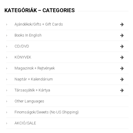
KATEGÓRIÁK – CATEGORIES
Ajándékok/gifts + Gift Cards
Books In English
CD/DVD
KÖNYVEK
Magazinok + Rejtvények
Naptár + Kalendárium
Társasjáték + Kártya
Other Languages
Finomságok/sweets (no US Shipping)
AKCIÓ/SALE