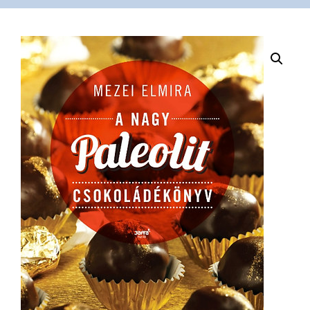
VÁSÁRLÁS
/
SHOP
KAPCSOLAT
/
CONTACT
US