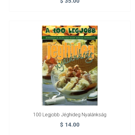
$
35.00
100 Legjobb Jéghideg Nyalánkság
$
14.00