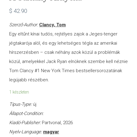
$
42.90
Szerző-Author:
Clancy, Tom
Egy eltűnt kínai tudós, rejtélyes zajok a Jeges-tenger
jégtakarója alól, és egy lehetséges tégla az amerikai
hírszerzésben – csak néhány azok közül a problémák
közül, amelyekkel Jack Ryan elnöknek szembe kell néznie
Tom Clancy #1 New York Times bestsellersorozatának
legújabb részében.
1 készleten
Típus-Type:
új
Állapot-Condition:
Kiadó-Publisher:
Partvonal, 2026
Nyelv-Language:
magyar