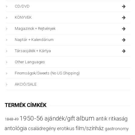
CD/DVD
KÖNYVEK
Magazinok + Rejtvények
Naptár + Kalendárium
Társasjáték + Kártya
Other Languages
Finomságok/sweets (no US Shipping)
AKCIÓ/SALE
TERMÉK CÍMKÉK
album
1950-56
ajándék/gift
antik ritkaság
1848-49
antológia
film/színház
családregény
erotikus
gastronomy