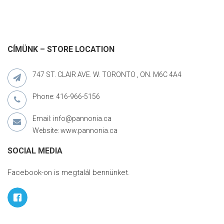
CÍMÜNK – STORE LOCATION
747 ST. CLAIR AVE. W. TORONTO , ON. M6C 4A4
Phone: 416-966-5156
Email: info@pannonia.ca
Website: www.pannonia.ca
SOCIAL MEDIA
Facebook-on is megtalál bennünket.