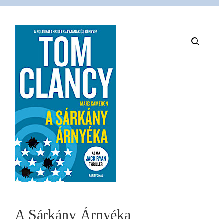
VÁSÁRLÁS
/
SHOP
KAPCSOLAT
/
CONTACT
US
A Sárkány Árnyéka