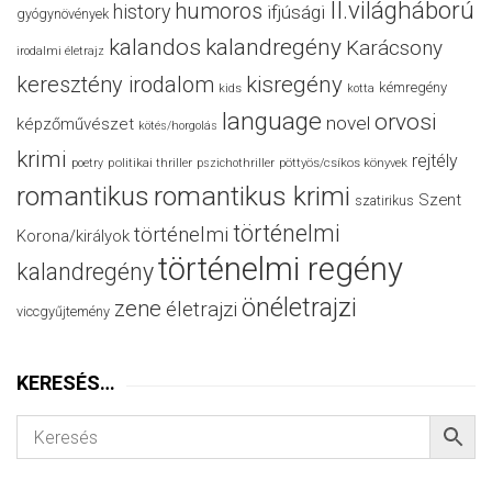
II.világháború
humoros
history
ifjúsági
gyógynövények
kalandos
kalandregény
Karácsony
irodalmi életrajz
keresztény irodalom
kisregény
kémregény
kids
kotta
language
orvosi
novel
képzőművészet
kötés/horgolás
krimi
rejtély
politikai thriller
poetry
pszichothriller
pöttyös/csíkos könyvek
romantikus
romantikus krimi
Szent
szatirikus
történelmi
történelmi
Korona/királyok
történelmi regény
kalandregény
önéletrajzi
zene
életrajzi
viccgyűjtemény
KERESÉS…