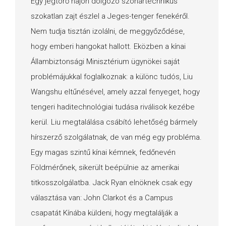
Egy jégtörő hajón dolgozó szonártechnikus
szokatlan zajt észlel a Jeges-tenger fenekéről.
Nem tudja tisztán izolálni, de meggyőződése,
hogy emberi hangokat hallott. Eközben a kínai
Állambiztonsági Minisztérium ügynökei saját
problémájukkal foglalkoznak: a különc tudós, Liu
Wangshu eltűnésével, amely azzal fenyeget, hogy
tengeri haditechnológiai tudása riválisok kezébe
kerül. Liu megtalálása csábító lehetőség bármely
hírszerző szolgálatnak, de van még egy probléma.
Egy magas szintű kínai kémnek, fedőnevén
Földmérőnek, sikerült beépülnie az amerikai
titkosszolgálatba. Jack Ryan elnöknek csak egy
választása van: John Clarkot és a Campus
csapatát Kínába küldeni, hogy megtalálják a