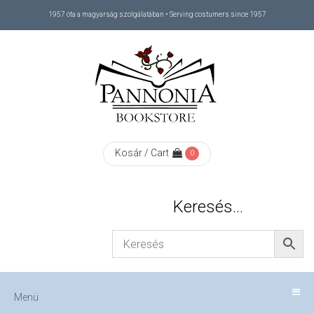
1957 óta a magyarság szolgálatában • Serving costumers since 1957
Menü
RÓLUNK
/
ABOUT
Kosár / Cart
0
US
Keresés…
FIZETÉS
/
Menü
CHECKOUT