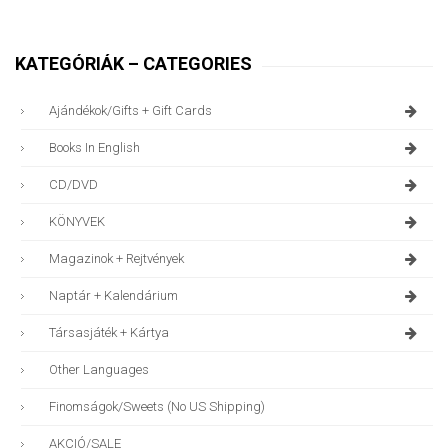
KATEGÓRIÁK – CATEGORIES
Ajándékok/gifts + Gift Cards
Books In English
CD/DVD
KÖNYVEK
Magazinok + Rejtvények
Naptár + Kalendárium
Társasjáték + Kártya
Other Languages
Finomságok/sweets (no US Shipping)
AKCIÓ/SALE