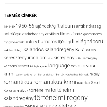
TERMÉK CÍMKÉK
album
1950-56
ajándék/gift
antik ritkaság
1848-49
antológia
film/színház
családregény
erotikus
gastronomy
II.világháború
humoros
history
ifjúsági
gyógynövények
kalandos
kalandregény
Karácsony
irodalmi életrajz
keresztény irodalom
kisregény
kémregény
kids
kotta
language
orvosi
novel
képzőművészet
kötés/horgolás
krimi
rejtély
politikai thriller
poetry
pszichothriller
pöttyös/csíkos könyvek
romantikus
romantikus krimi
Szent
szatirikus
történelmi
történelmi
Korona/királyok
történelmi regény
kalandregény
önéletrajzi
zene
életrajzi
viccgyűjtemény