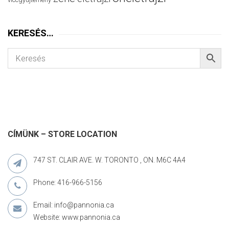
KERESÉS…
CÍMÜNK – STORE LOCATION
747 ST. CLAIR AVE. W. TORONTO , ON. M6C 4A4
Phone: 416-966-5156
Email: info@pannonia.ca
Website: www.pannonia.ca