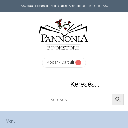
1957 óta a magyarság szolgálatában • Serving costumers since 1957
Menü
RÓLUNK
/
ABOUT
Kosár / Cart
0
US
Keresés…
FIZETÉS
/
Menü
CHECKOUT