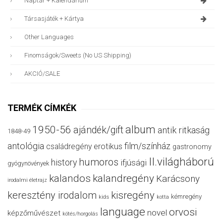
Naptár + Kalendárium
Társasjáték + Kártya
Other Languages
Finomságok/sweets (no US Shipping)
AKCIÓ/SALE
TERMÉK CÍMKÉK
album
1950-56
ajándék/gift
antik ritkaság
1848-49
antológia
film/színház
családregény
erotikus
gastronomy
II.világháború
humoros
history
ifjúsági
gyógynövények
kalandos
kalandregény
Karácsony
irodalmi életrajz
keresztény irodalom
kisregény
kémregény
kids
kotta
language
orvosi
novel
képzőművészet
kötés/horgolás