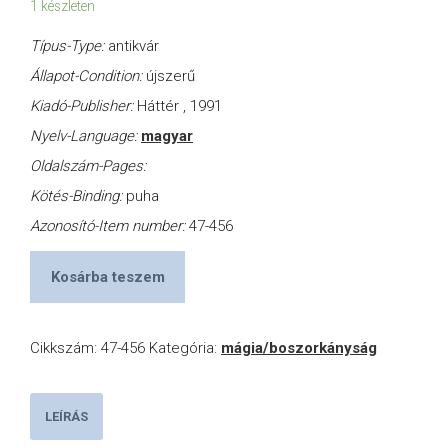
1 készleten
Típus-Type:
antikvár
Állapot-Condition:
újszerű
Kiadó-Publisher:
Háttér , 1991
Nyelv-Language:
magyar
Oldalszám-Pages:
Kötés-Binding:
puha
Azonosító-Item number:
47-456
Kosárba teszem
Cikkszám:
47-456
Kategória:
mágia/boszorkányság
LEÍRÁS