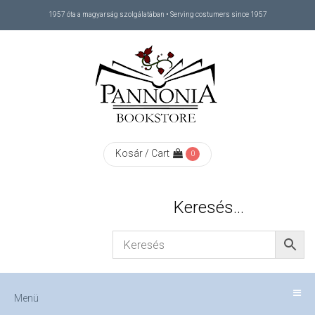
1957 óta a magyarság szolgálatában • Serving costumers since 1957
Menü
RÓLUNK
/
ABOUT
Kosár / Cart
0
US
Keresés…
FIZETÉS
/
Menü
CHECKOUT