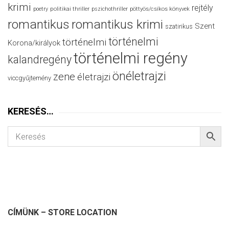
krimi
rejtély
politikai thriller
poetry
pszichothriller
pöttyös/csíkos könyvek
romantikus
romantikus krimi
Szent
szatirikus
történelmi
történelmi
Korona/királyok
történelmi regény
kalandregény
önéletrajzi
zene
életrajzi
viccgyűjtemény
KERESÉS…
CÍMÜNK – STORE LOCATION