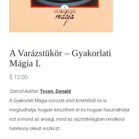
A Varázstükör – Gyakorlati
Mágia I.
$
12.00
Szerző-Author:
Tyson, Donald
A Gyakorlati Mágia sorozat első kötetéből ön is
megtudhatja, hogyan készítheti el és hogyan használhatja
ezt a mond az anyagi, mind az asztrálvilágban rendkívül
hatékony okkult eszközt.