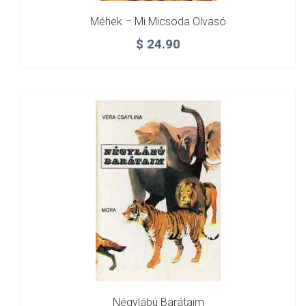
Méhek – Mi Micsoda Olvasó
$
24.90
Négylábú Barátaim