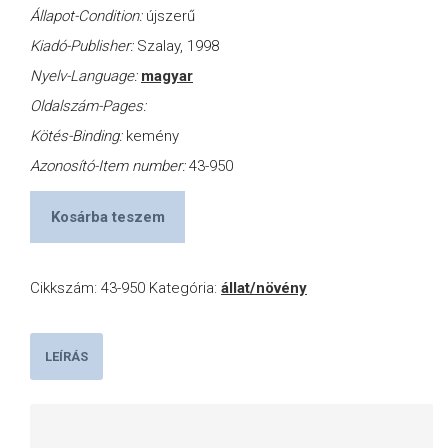
Állapot-Condition:
újszerű
Kiadó-Publisher:
Szalay, 1998
Nyelv-Language:
magyar
Oldalszám-Pages:
Kötés-Binding:
kemény
Azonosító-Item number:
43-950
Kosárba teszem
Cikkszám:
43-950
Kategória:
állat/növény
LEÍRÁS