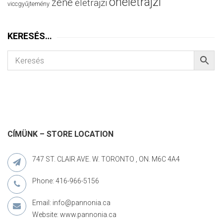
önéletrajzi
zene
életrajzi
viccgyűjtemény
KERESÉS…
CÍMÜNK – STORE LOCATION
747 ST. CLAIR AVE. W. TORONTO , ON. M6C 4A4
Phone: 416-966-5156
Email: info@pannonia.ca
Website: www.pannonia.ca