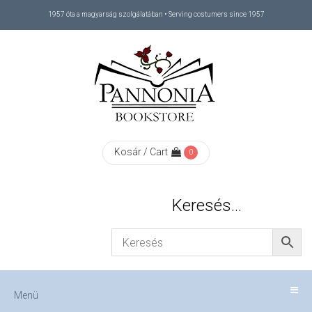
1957 óta a magyarság szolgálatában • Serving costumers since 1957
Menü
RÓLUNK
/
ABOUT
Kosár / Cart
0
US
Keresés…
FIZETÉS
/
Menü
CHECKOUT