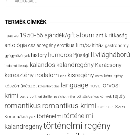
AKCIÓ/SALE
TERMÉK CÍMKÉK
album
1950-56
ajándék/gift
antik ritkaság
1848-49
antológia
film/színház
családregény
erotikus
gastronomy
II.világháború
humoros
history
ifjúsági
gyógynövények
kalandos
kalandregény
Karácsony
irodalmi életrajz
keresztény irodalom
kisregény
kémregény
kids
kotta
language
orvosi
novel
képzőművészet
kötés/horgolás
krimi
rejtély
politikai thriller
poetry
pszichothriller
pöttyös/csíkos könyvek
romantikus
romantikus krimi
Szent
szatirikus
történelmi
történelmi
Korona/királyok
történelmi regény
kalandregény