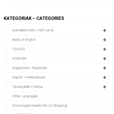
KATEGÓRIÁK – CATEGORIES
Ajándékok/gifts + Gift Cards
Books In English
CD/DVD
KÖNYVEK
Magazinok + Rejtvények
Naptár + Kalendárium
Társasjáték + Kártya
Other Languages
Finomságok/sweets (no US Shipping)