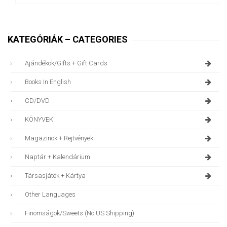
KATEGÓRIÁK – CATEGORIES
Ajándékok/gifts + Gift Cards
Books In English
CD/DVD
KÖNYVEK
Magazinok + Rejtvények
Naptár + Kalendárium
Társasjáték + Kártya
Other Languages
Finomságok/sweets (no US Shipping)