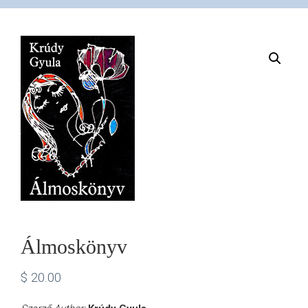
VÁSÁRLÁS
/
SHOP
KAPCSOLAT
/
CONTACT
Álmoskönyv
US
$
20.00