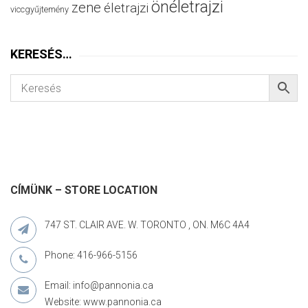
önéletrajzi
zene
életrajzi
viccgyűjtemény
KERESÉS…
CÍMÜNK – STORE LOCATION
747 ST. CLAIR AVE. W. TORONTO , ON. M6C 4A4
Phone: 416-966-5156
Email: info@pannonia.ca
Website: www.pannonia.ca