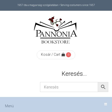
1957 óta a magyarság szolgálatában • Serving costumers since 1957
Menü
RÓLUNK
/
ABOUT
Kosár / Cart
0
US
Keresés…
FIZETÉS
/
Menü
CHECKOUT