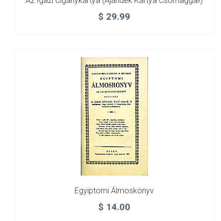
Az Igazi Cigánykártya (ajándék Kártya Csomaggal!)
$
29.99
Egyiptomi Álmoskönyv
$
14.00