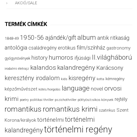
AKCIÓ/SALE
TERMÉK CÍMKÉK
album
1950-56
ajándék/gift
antik ritkaság
1848-49
antológia
film/színház
családregény
erotikus
gastronomy
II.világháború
humoros
history
ifjúsági
gyógynövények
kalandos
kalandregény
Karácsony
irodalmi életrajz
keresztény irodalom
kisregény
kémregény
kids
kotta
language
orvosi
novel
képzőművészet
kötés/horgolás
krimi
rejtély
politikai thriller
poetry
pszichothriller
pöttyös/csíkos könyvek
romantikus
romantikus krimi
Szent
szatirikus
történelmi
történelmi
Korona/királyok
történelmi regény
kalandregény