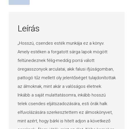
Leírás
„Hosszú, csendes esték munkája ez a könyv.
Amely estéken a forgatott sárga lapok mögött
feltünedeznek félig-meddig porrá válott
öregasszonyok arculatai, akik falusi ifjúságomban,
pattogó tűz mellett oly jelentőséget tulajdonítottak
az álmoknak, mint akár a valóságos életnek.
Inkább a saját mulattatásomra, inkább hosszú
telek csendes eljátszadozására, esti órák halk
elfuvolázására szerkesztettem ez álmoskönyvet,
mint azért, hogy bárki is hitelt adjon a következő