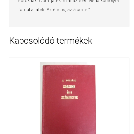
soroknak. Álom: játék, mint az élet. Néha komolyra
fordul a játék. Az élet is, az álom is.”
Kapcsolódó termékek