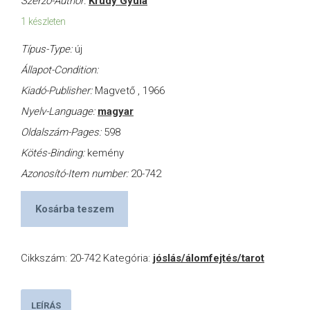
Szerző-Author:
Krúdy Gyula
1 készleten
Típus-Type:
új
Állapot-Condition:
Kiadó-Publisher:
Magvető , 1966
Nyelv-Language:
magyar
Oldalszám-Pages:
598
Kötés-Binding:
kemény
Azonosító-Item number:
20-742
Kosárba teszem
Cikkszám:
20-742
Kategória:
jóslás/álomfejtés/tarot
LEÍRÁS