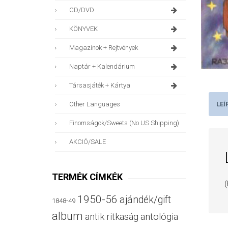
CD/DVD
KÖNYVEK
Magazinok + Rejtvények
Naptár + Kalendárium
Társasjáték + Kártya
LEÍ
Other Languages
Finomságok/sweets (no US Shipping)
AKCIÓ/SALE
TERMÉK CÍMKÉK
(
1950-56
ajándék/gift
1848-49
album
antik ritkaság
antológia