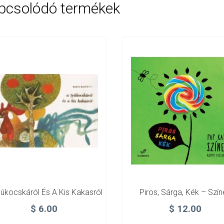
pcsolódó termékek
yúkocskáról És A Kis Kakasról
Piros, Sárga, Kék – Szín
$
6.00
$
12.00