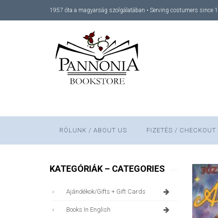
1957 óta a magyarság szolgálatában • Serving costumers since 
RÓLUNK / ABOUT US
FIZETÉS / CHECKOUT
KATEGÓRIÁK – CATEGORIES
Ajándékok/gifts + Gift Cards
Books In English