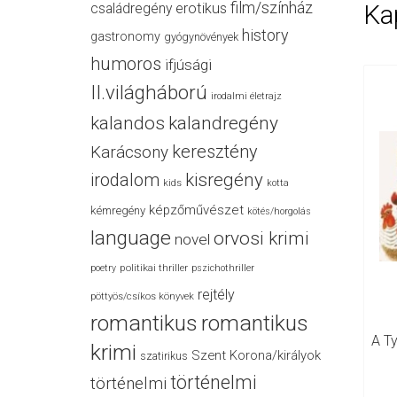
film/színház
Ka
családregény
erotikus
history
gastronomy
gyógynövények
humoros
ifjúsági
II.világháború
irodalmi életrajz
kalandos
kalandregény
keresztény
Karácsony
irodalom
kisregény
kids
kotta
képzőművészet
kémregény
kötés/horgolás
language
orvosi krimi
novel
politikai thriller
poetry
pszichothriller
rejtély
pöttyös/csíkos könyvek
romantikus
romantikus
A ​t
krimi
Szent Korona/királyok
szatirikus
történelmi
történelmi