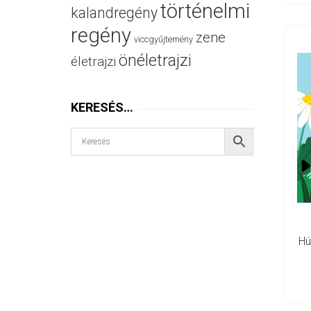
történelmi
kalandregény
regény
zene
viccgyűjtemény
önéletrajzi
életrajzi
KERESÉS…
Hú