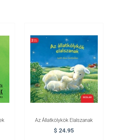
ek
Az Állatkölykök Elalszanak
$
24.95