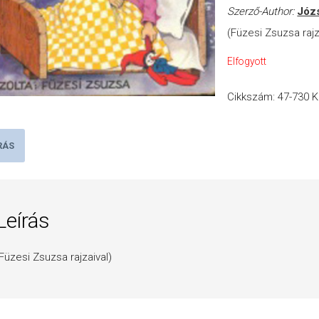
Szerző-Author:
Józs
(Füzesi Zsuzsa rajz
Elfogyott
Cikkszám:
47-730
K
RÁS
Leírás
Füzesi Zsuzsa rajzaival)