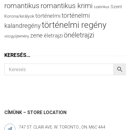
romantikus
romantikus krimi
Szent
szatirikus
történelmi
történelmi
Korona/királyok
történelmi regény
kalandregény
önéletrajzi
zene
életrajzi
viccgyűjtemény
KERESÉS…
CÍMÜNK – STORE LOCATION
747 ST. CLAIR AVE. W. TORONTO , ON. M6C 4A4