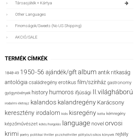
Társasjáték + Kártya
Other Languages
Finomságok/sweets (no US Shipping)
AKCIÓ/SALE
TERMÉK CÍMKÉK
album
1950-56
ajándék/gift
antik ritkaság
1848-49
antológia
film/színház
családregény
erotikus
gastronomy
II.világháború
humoros
history
ifjúsági
gyógynövények
kalandos
kalandregény
Karácsony
irodalmi életrajz
keresztény irodalom
kisregény
kémregény
kids
kotta
language
orvosi
novel
képzőművészet
kötés/horgolás
krimi
rejtély
politikai thriller
poetry
pszichothriller
pöttyös/csíkos könyvek