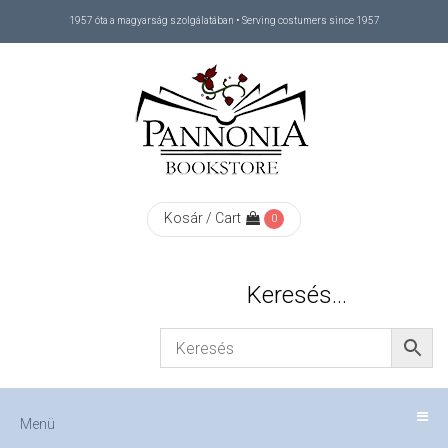
1957 óta a magyarság szolgálatában • Serving costumers since 1957
Menü
RÓLUNK
/
ABOUT
Kosár / Cart
0
US
Keresés…
FIZETÉS
/
Menü
CHECKOUT